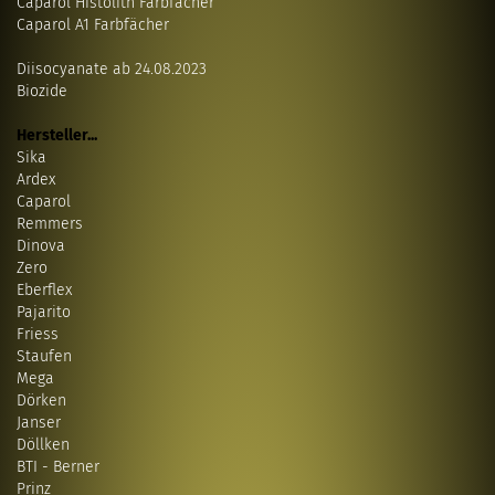
Caparol Histolith Farbfächer
Caparol A1 Farbfächer
Diisocyanate ab 24.08.2023
Biozide
Hersteller...
Sika
Ardex
Caparol
Remmers
Dinova
Zero
Eberflex
Pajarito
Friess
Staufen
Mega
Dörken
Janser
Döllken
BTI - Berner
Prinz