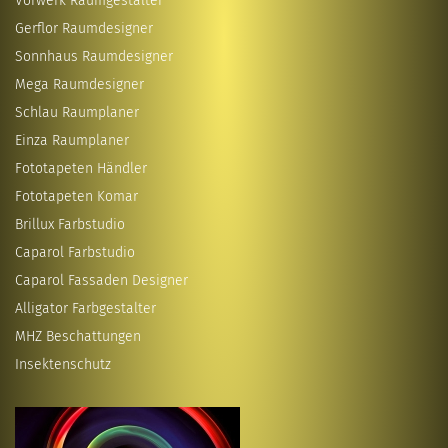
Vorwerk Raumgestalter
Gerflor Raumdesigner
Sonnhaus Raumdesigner
Mega Raumdesigner
Schlau Raumplaner
Einza Raumplaner
Fototapeten Händler
Fototapeten Komar
Brillux Farbstudio
Caparol Farbstudio
Caparol Fassaden Designer
Alligator Farbgestalter
MHZ Beschattungen
Insektenschutz