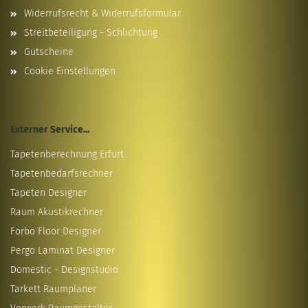
Widerrufsrecht & Widerrufsformular
Streitbeteiligung - Schlichtung
Gutscheine
Cookie Einstellungen
Externer Service...
Tapetenberechnung Erfurt
Tapetenbedarfsrechner
Tapeten Designer
Raum Akustikrechner
Forbo Floor Designer
Pergo Laminat Designer
Domestic - Designstudio
Tarkett Raumplaner