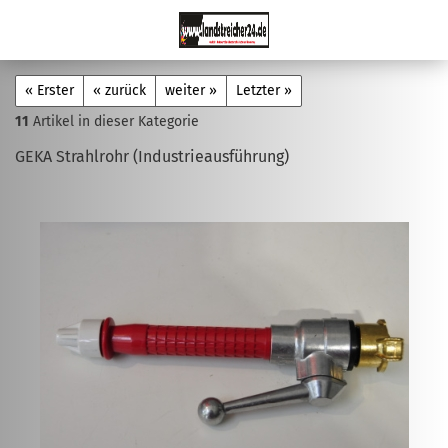
« Erster
« zurück
weiter »
Letzter »
11
Artikel in dieser Kategorie
GEKA Strahlrohr (Industrieausführung)