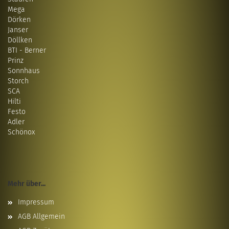
Mega
Dörken
Janser
Döllken
BTI - Berner
Prinz
Sonnhaus
Storch
SCA
Hilti
Festo
Adler
Schönox
Mehr über...
Impressum
AGB Allgemein