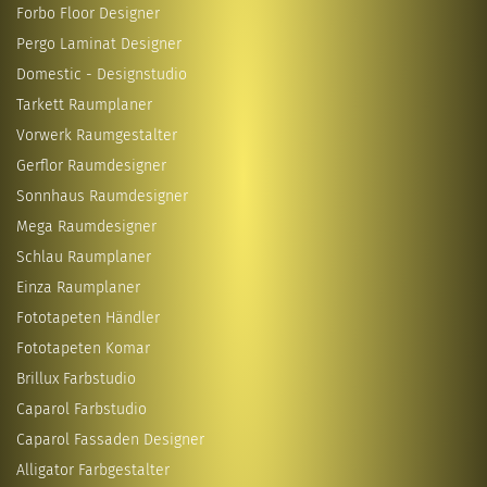
Forbo Floor Designer
Pergo Laminat Designer
Domestic - Designstudio
Tarkett Raumplaner
Vorwerk Raumgestalter
Gerflor Raumdesigner
Sonnhaus Raumdesigner
Mega Raumdesigner
Schlau Raumplaner
Einza Raumplaner
Fototapeten Händler
Fototapeten Komar
Brillux Farbstudio
Caparol Farbstudio
Caparol Fassaden Designer
Alligator Farbgestalter