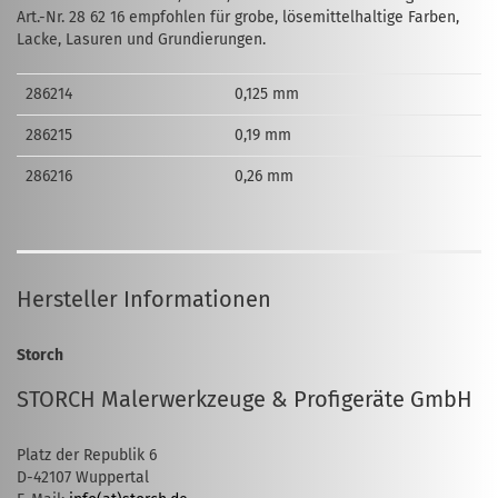
Art.-Nr. 28 62 16 empfohlen für grobe, lösemittelhaltige Farben,
Lacke, Lasuren und Grundierungen.
286214
0,125 mm
286215
0,19 mm
286216
0,26 mm
Hersteller Informationen
Storch
STORCH Malerwerkzeuge & Profigeräte GmbH
Platz der Republik 6
D-42107 Wuppertal