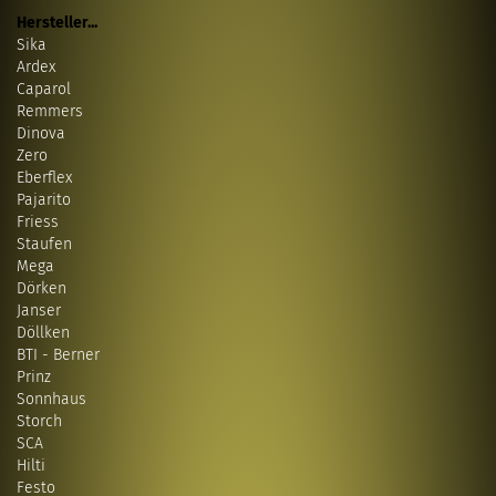
Hersteller...
Sika
Ardex
Caparol
Remmers
Dinova
Zero
Eberflex
Pajarito
Friess
Staufen
Mega
Dörken
Janser
Döllken
BTI - Berner
Prinz
Sonnhaus
Storch
SCA
Hilti
Festo