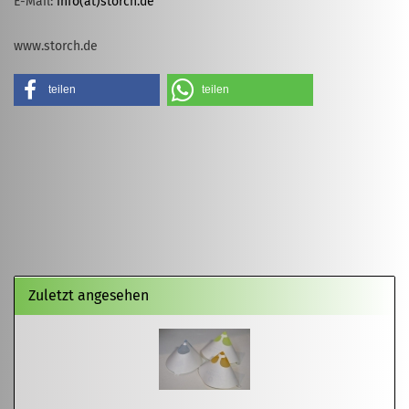
E-Mail:
info(at)storch.de
www.storch.de
teilen
teilen
Zuletzt angesehen