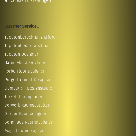
Cookie Einstellungen
Externer Service...
Tapetenberechnung Erfurt
Tapetenbedarfsrechner
Tapeten Designer
Raum Akustikrechner
Forbo Floor Designer
Pergo Laminat Designer
Domestic - Designstudio
Tarkett Raumplaner
Vorwerk Raumgestalter
Gerflor Raumdesigner
Sonnhaus Raumdesigner
Mega Raumdesigner