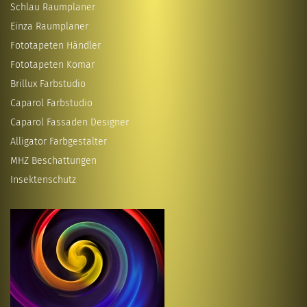
Schlau Raumplaner
Einza Raumplaner
Fototapeten Händler
Fototapeten Komar
Brillux Farbstudio
Caparol Farbstudio
Caparol Fassaden Designer
Alligator Farbgestalter
MHZ Beschattungen
Insektenschutz