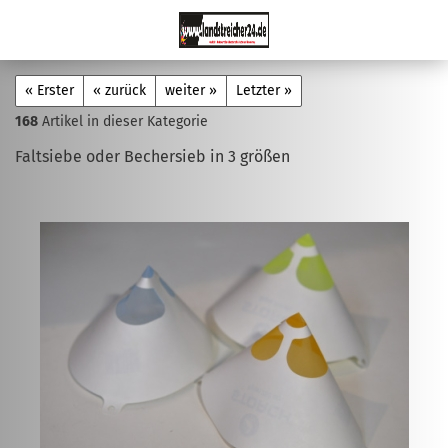
« Erster
« zurück
weiter »
Letzter »
168
Artikel in dieser Kategorie
Faltsiebe oder Bechersieb in 3 größen