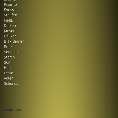
Pajarito
Friess
Staufen
Mega
Dörken
Janser
Döllken
BTI - Berner
Prinz
Sonnhaus
Storch
SCA
Hilti
Festo
Adler
Schönox
Mehr über...