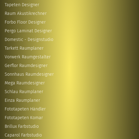
Tapeten Designer
Raum Akustikrechner
Forbo Floor Designer
Pergo Laminat Designer
Domestic - Designstudio
Tarkett Raumplaner
Vorwerk Raumgestalter
Gerflor Raumdesigner
Sonnhaus Raumdesigner
Mega Raumdesigner
Schlau Raumplaner
Einza Raumplaner
Fototapeten Händler
Fototapeten Komar
Brillux Farbstudio
Caparol Farbstudio