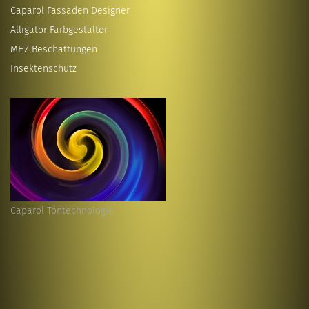
Caparol Fassaden Designer
Alligator Farbgestalter
MHZ Beschattungen
Insektenschutz
Caparol Töntechnologie