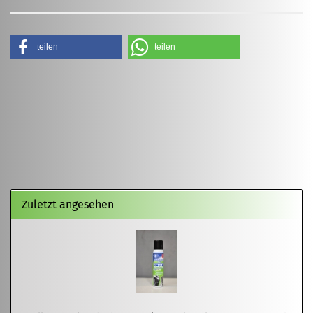
teilen
teilen
Zuletzt angesehen