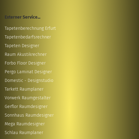
Externer Service...
Tapetenberechnung Erfurt
Tapetenbedarfsrechner
Tapeten Designer
Raum Akustikrechner
Forbo Floor Designer
Pergo Laminat Designer
Domestic - Designstudio
Tarkett Raumplaner
Vorwerk Raumgestalter
Gerflor Raumdesigner
Sonnhaus Raumdesigner
Mega Raumdesigner
Schlau Raumplaner