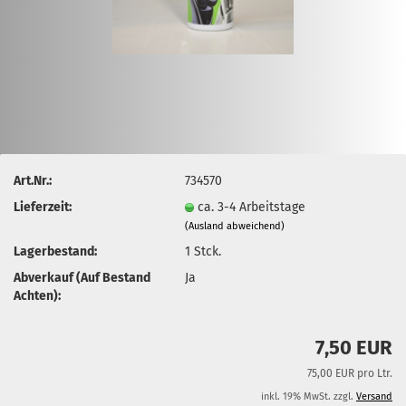
Art.Nr.:
734570
Lieferzeit:
ca. 3-4 Arbeitstage
(Ausland abweichend)
Lagerbestand:
1
Stck.
Abverkauf (Auf Bestand
Ja
Achten):
7,50 EUR
75,00 EUR pro Ltr.
inkl. 19% MwSt. zzgl.
Versand