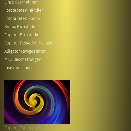
Einza Raumplaner
Fototapeten Händler
Fototapeten Komar
Brillux Farbstudio
Caparol Farbstudio
Caparol Fassaden Designer
Alligator Farbgestalter
MHZ Beschattungen
Insektenschutz
Caparol Töntechnologie