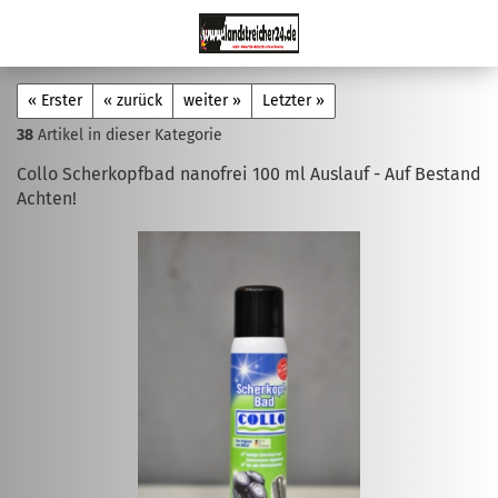
« Erster
« zurück
weiter »
Letzter »
38
Artikel in dieser Kategorie
Collo Scherkopfbad nanofrei 100 ml Auslauf - Auf Bestand
Achten!