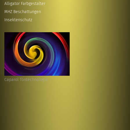
Alligator Farbgestalter
MHZ Beschattungen
Insektenschutz
Caparol Töntechnologie