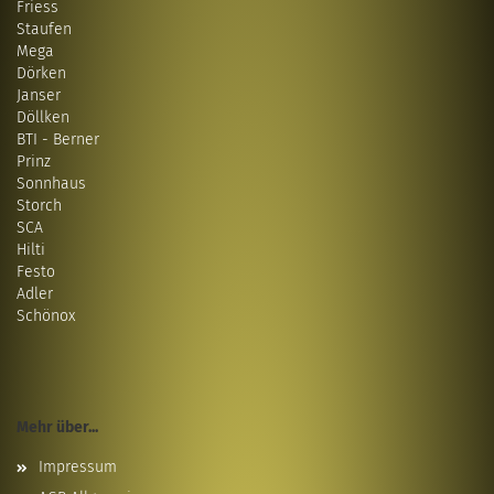
Friess
Staufen
Mega
Dörken
Janser
Döllken
BTI - Berner
Prinz
Sonnhaus
Storch
SCA
Hilti
Festo
Adler
Schönox
Mehr über...
Impressum