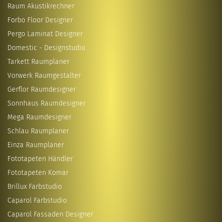
Raum Akustikrechner
Forbo Floor Designer
Pergo Laminat Designer
Domestic - Designstudio
Tarkett Raumplaner
Vorwerk Raumgestalter
Gerflor Raumdesigner
Sonnhaus Raumdesigner
Mega Raumdesigner
Schlau Raumplaner
Einza Raumplaner
Fototapeten Händler
Fototapeten Komar
Brillux Farbstudio
Caparol Farbstudio
Caparol Fassaden Designer