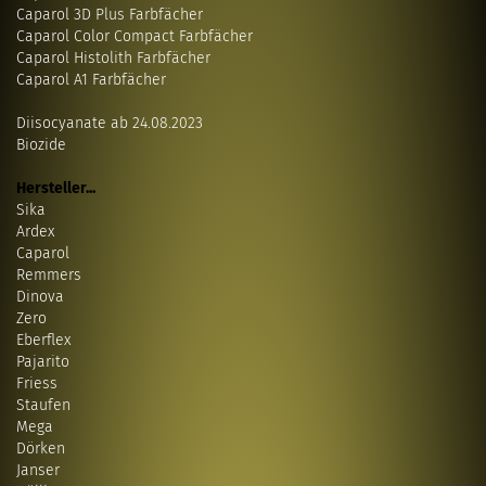
Caparol 3D Plus Farbfächer
Caparol Color Compact Farbfächer
Caparol Histolith Farbfächer
Caparol A1 Farbfächer
Diisocyanate ab 24.08.2023
Biozide
Hersteller...
Sika
Ardex
Caparol
Remmers
Dinova
Zero
Eberflex
Pajarito
Friess
Staufen
Mega
Dörken
Janser