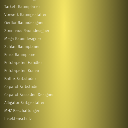
Tarkett Raumplaner
Vorwerk Raumgestalter
Gerflor Raumdesigner
Sonnhaus Raumdesigner
Mega Raumdesigner
Schlau Raumplaner
Einza Raumplaner
Fototapeten Händler
Fototapeten Komar
Brillux Farbstudio
Caparol Farbstudio
Caparol Fassaden Designer
Alligator Farbgestalter
MHZ Beschattungen
Insektenschutz