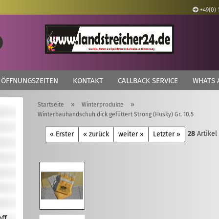
+49(0) 
Lieferland
Suche...
E
ÖFFNUNGSZEITEN
KONTAKT
CALLBACK SERVICE
WHATS 
P
»
»
Startseite
Winterprodukte
Winterbauhandschuh dick gefüttert Strong (Husky) Gr. 10,5
28
Artikel
« Erster
« zurück
weiter »
Letzter »
Kon
Pas
off