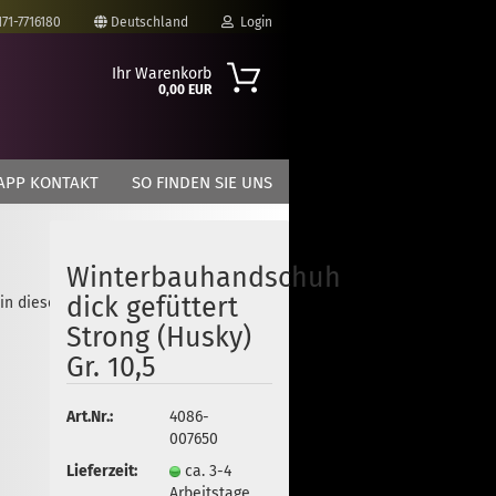
171-7716180
Deutschland
Login
Ihr Warenkorb
0,00 EUR
-Mail
APP KONTAKT
SO FINDEN SIE UNS
asswort
Winterbauhandschuh
dick gefüttert
 in dieser Kategorie
to erstellen
Strong (Husky)
swort vergessen?
Gr. 10,5
Art.Nr.:
4086-
007650
Lieferzeit:
ca. 3-4
Arbeitstage