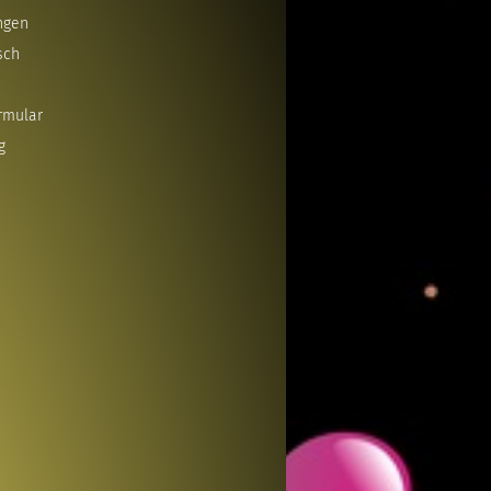
ngen
sch
rmular
g