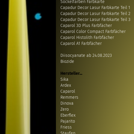
Sockelfarben Farbkarte
Capadur Decor Lasur Farbkarte Teil 1
Capadur Decor Lasur Farbkarte Teil 2
Capadur Decor Lasur Farbkarte Teil 3
Caparol 3D Plus Farbfächer
Caparol Color Compact Farbfächer
Caparol Histolith Farbfächer
Caparol A1 Farbfächer
Diisocyanate ab 24.08.2023
Biozide
Hersteller...
Sika
Ardex
Caparol
Remmers
Dinova
Zero
Eberflex
Pajarito
Friess
Staufen