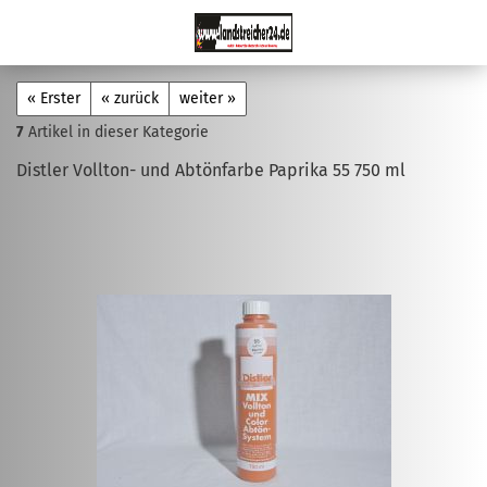
« Erster
« zurück
weiter »
7
Artikel in dieser Kategorie
Distler Vollton- und Abtönfarbe Paprika 55 750 ml