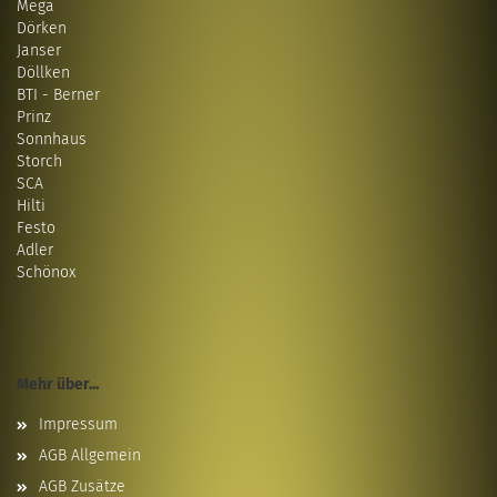
Mega
Dörken
Janser
Döllken
BTI - Berner
Prinz
Sonnhaus
Storch
SCA
Hilti
Festo
Adler
Schönox
Mehr über...
Impressum
AGB Allgemein
AGB Zusätze