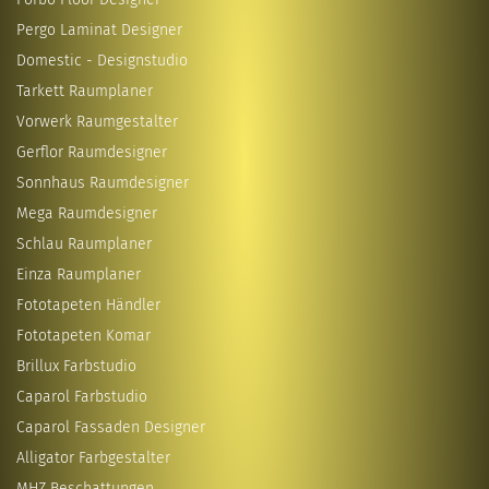
Pergo Laminat Designer
Domestic - Designstudio
Tarkett Raumplaner
Vorwerk Raumgestalter
Gerflor Raumdesigner
Sonnhaus Raumdesigner
Mega Raumdesigner
Schlau Raumplaner
Einza Raumplaner
Fototapeten Händler
Fototapeten Komar
Brillux Farbstudio
Caparol Farbstudio
Caparol Fassaden Designer
Alligator Farbgestalter
MHZ Beschattungen