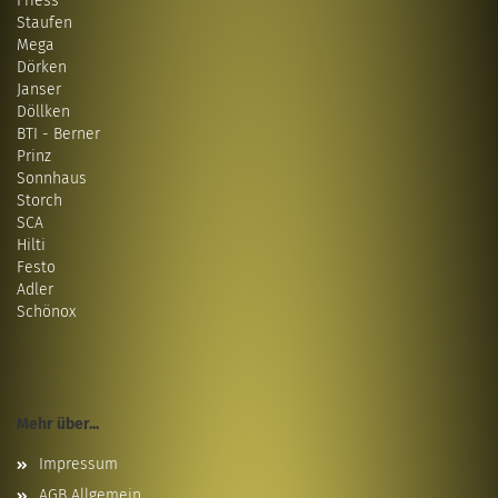
Friess
Staufen
Mega
Dörken
Janser
Döllken
BTI - Berner
Prinz
Sonnhaus
Storch
SCA
Hilti
Festo
Adler
Schönox
Mehr über...
Impressum
AGB Allgemein