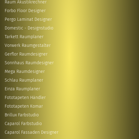
Raum Akustikrechner
Forbo Floor Designer
Pergo Laminat Designer
Domestic - Designstudio
Tarkett Raumplaner
Vorwerk Raumgestalter
Gerflor Raumdesigner
Sonnhaus Raumdesigner
Mega Raumdesigner
Schlau Raumplaner
Einza Raumplaner
Fototapeten Händler
Fototapeten Komar
Brillux Farbstudio
Caparol Farbstudio
Caparol Fassaden Designer