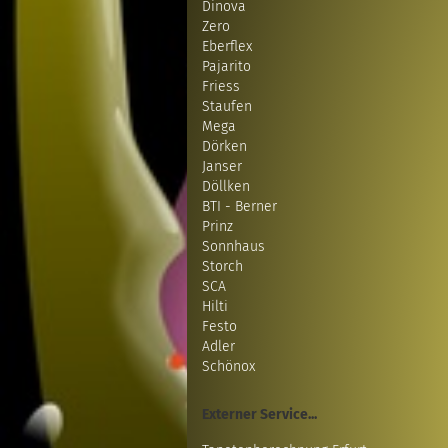
Dinova
Zero
Eberflex
Pajarito
Friess
Staufen
Mega
Dörken
Janser
Döllken
BTI - Berner
Prinz
Sonnhaus
Storch
SCA
Hilti
Festo
Adler
Schönox
Externer Service...