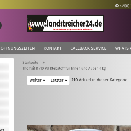
+49(0) 
Lieferland
Suche...
E
ÖFFNUNGSZEITEN
KONTAKT
CALLBACK SERVICE
WHATS 
P
»
Startseite
Thomsit R 710 PU Klebstoff für Innen und Außen 4 kg
210
Artikel in dieser Kategorie
weiter »
Letzter »
Kon
Pas
off