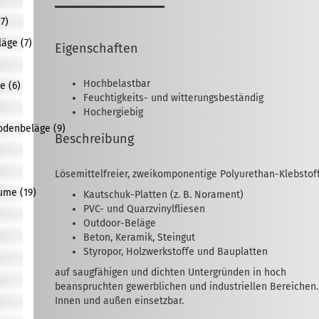
)
7)
äge (7)
Eigenschaften
Hochbelastbar
e (6)
Feuchtigkeits- und witterungsbeständig
Hochergiebig
bodenbeläge (9)
Beschreibung
Lösemittelfreier, zweikomponentige Polyurethan-Klebstoff
ume (19)
Kautschuk-Platten (z. B. Norament)
PVC- und Quarzvinylfliesen
Outdoor-Beläge
Beton, Keramik, Steingut
Styropor, Holzwerkstoffe und Bauplatten
auf saugfähigen und dichten Untergründen in hoch
beanspruchten gewerblichen und industriellen Bereichen.
Innen und außen einsetzbar.