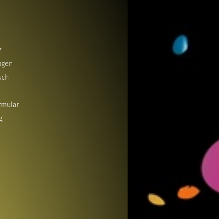
z
ngen
sch
rmular
g