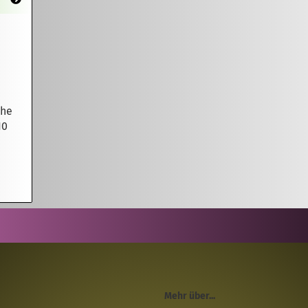
uhe
10
Mehr über...