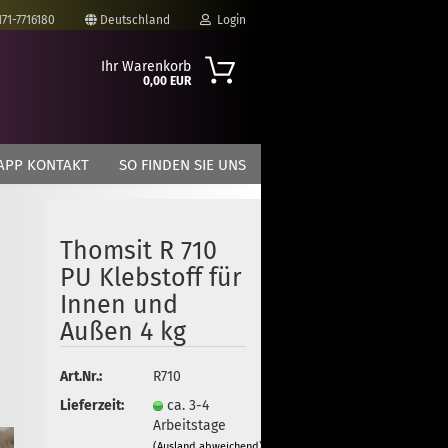
171-7716180
Deutschland
Login
Ihr Warenkorb
0,00 EUR
-Mail
APP KONTAKT
SO FINDEN SIE UNS
asswort
Thomsit R 710
PU Klebstoff für
to erstellen
Innen und
swort vergessen?
Außen 4 kg
Art.Nr.:
R710
Lieferzeit:
ca. 3-4
Arbeitstage
(Ausland abweichend)