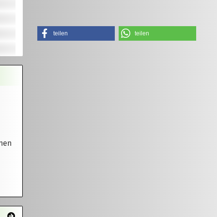
teilen
teilen
nnen