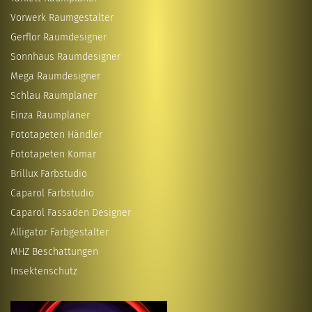
Vorwerk Raumgestalter
Gerflor Raumdesigner
Sonnhaus Raumdesigner
Mega Raumdesigner
Schlau Raumplaner
Einza Raumplaner
Fototapeten Händler
Fototapeten Komar
Brillux Farbstudio
Caparol Farbstudio
Caparol Fassaden Designer
Alligator Farbgestalter
MHZ Beschattungen
Insektenschutz