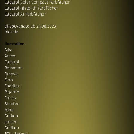
Caparol Color Compact Farbfächer
Caparol Histolith Farbfächer
Caparol A1 Farbfächer
Diisocyanate ab 24.08.2023
Biozide
Hersteller...
Sika
Ardex
Caparol
Remmers
Dinova
Zero
Eberflex
Pajarito
Friess
Staufen
Mega
Dörken
Janser
Döllken
BTI - Berner