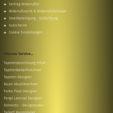
Vertrag Widerrufen
Widerrufsrecht & Widerrufsformular
Streitbeteiligung - Schlichtung
Gutscheine
Cookie Einstellungen
Externer Service...
Tapetenberechnung Erfurt
Tapetenbedarfsrechner
Tapeten Designer
Raum Akustikrechner
Forbo Floor Designer
Pergo Laminat Designer
Domestic - Designstudio
Tarkett Raumplaner