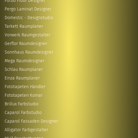
Forbo Floor Designer
Pergo Laminat Designer
Domestic - Designstudio
Tarkett Raumplaner
Vorwerk Raumgestalter
Gerflor Raumdesigner
Sonnhaus Raumdesigner
Mega Raumdesigner
Schlau Raumplaner
Einza Raumplaner
Fototapeten Händler
Fototapeten Komar
Brillux Farbstudio
Caparol Farbstudio
Caparol Fassaden Designer
Alligator Farbgestalter