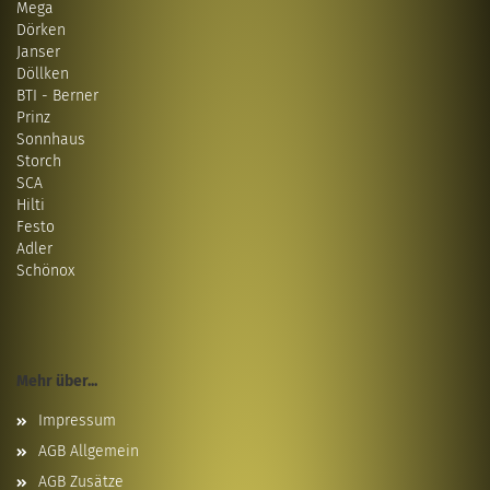
Mega
Dörken
Janser
Döllken
BTI - Berner
Prinz
Sonnhaus
Storch
SCA
Hilti
Festo
Adler
Schönox
Mehr über...
Impressum
AGB Allgemein
AGB Zusätze