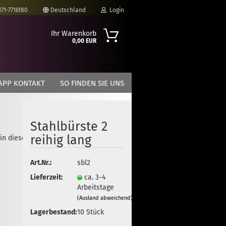
171-7716180
Deutschland
Login
Ihr Warenkorb
0,00 EUR
-Mail
APP KONTAKT
SO FINDEN SIE UNS
asswort
Stahlbürste 2
reihig lang
 in dieser Kategorie
to erstellen
Art.Nr.:
sbl2
swort vergessen?
Lieferzeit:
ca. 3-4
Arbeitstage
(Ausland abweichend)
Lagerbestand:
10
Stück