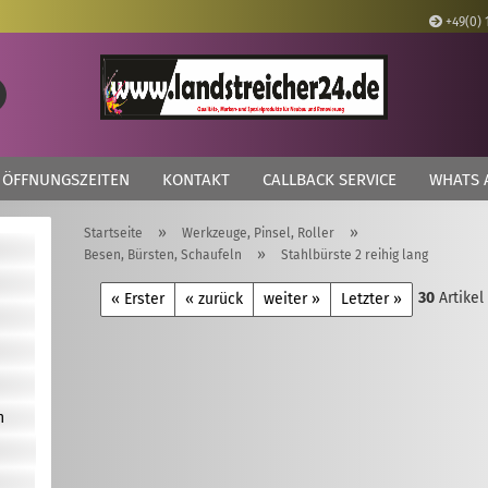
+49(0) 
Lieferland
Suche...
E
ÖFFNUNGSZEITEN
KONTAKT
CALLBACK SERVICE
WHATS 
P
»
»
Startseite
Werkzeuge, Pinsel, Roller
»
Besen, Bürsten, Schaufeln
Stahlbürste 2 reihig lang
30
Artikel
« Erster
« zurück
weiter »
Letzter »
Kon
Pas
n