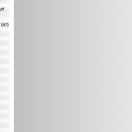
off
 (87)