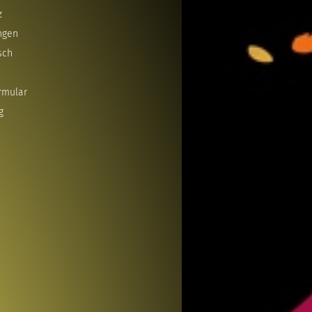
z
ngen
sch
rmular
g