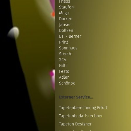
Friess
Staufen
Mega
Dörken
Janser
Döllken
BTI - Berner
Prinz
Sonnhaus
Storch
SCA
Hilti
Festo
Adler
Schönox
Externer Service...
Tapetenberechnung Erfurt
Tapetenbedarfsrechner
Tapeten Designer