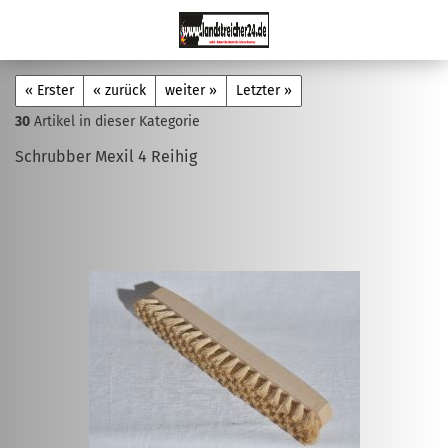
« Erster
« zurück
weiter »
Letzter »
30
Artikel in dieser Kategorie
Schrubber Mexil 4 Reihig