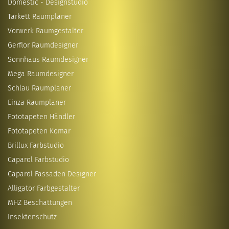
Domestic - Designstudio
Tarkett Raumplaner
Vorwerk Raumgestalter
Gerflor Raumdesigner
Sonnhaus Raumdesigner
Mega Raumdesigner
Schlau Raumplaner
Einza Raumplaner
Fototapeten Händler
Fototapeten Komar
Brillux Farbstudio
Caparol Farbstudio
Caparol Fassaden Designer
Alligator Farbgestalter
MHZ Beschattungen
Insektenschutz