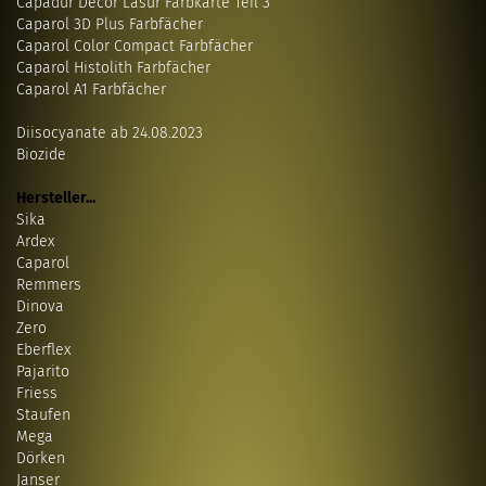
Capadur Decor Lasur Farbkarte Teil 3
Caparol 3D Plus Farbfächer
Caparol Color Compact Farbfächer
Caparol Histolith Farbfächer
Caparol A1 Farbfächer
Diisocyanate ab 24.08.2023
Biozide
Hersteller...
Sika
Ardex
Caparol
Remmers
Dinova
Zero
Eberflex
Pajarito
Friess
Staufen
Mega
Dörken
Janser