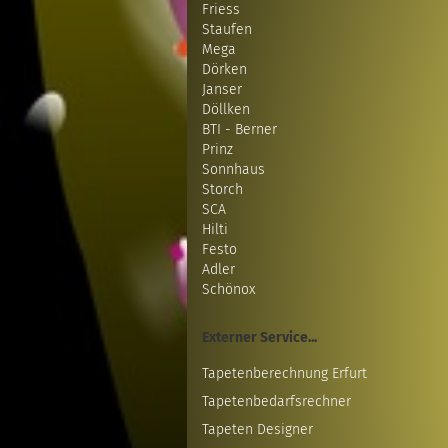
Friess
Staufen
Mega
Dörken
Janser
Döllken
BTI - Berner
Prinz
Sonnhaus
Storch
SCA
Hilti
Festo
Adler
Schönox
Externer Service...
Tapetenberechnung Erfurt
Tapetenbedarfsrechner
Tapeten Designer