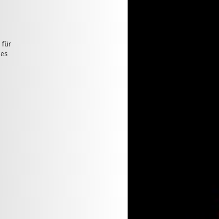
 für
mes