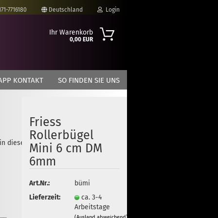
171-7716180
Deutschland
Login
Ihr Warenkorb
0,00 EUR
-Mail
APP KONTAKT
SO FINDEN SIE UNS
asswort
Friess
Rollerbügel
 in dieser Kategorie
to erstellen
Mini 6 cm DM
swort vergessen?
6mm
Art.Nr.:
bümi
Lieferzeit:
ca. 3-4
Arbeitstage
(Ausland abweichend)