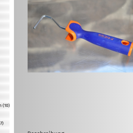
n (10)
7)