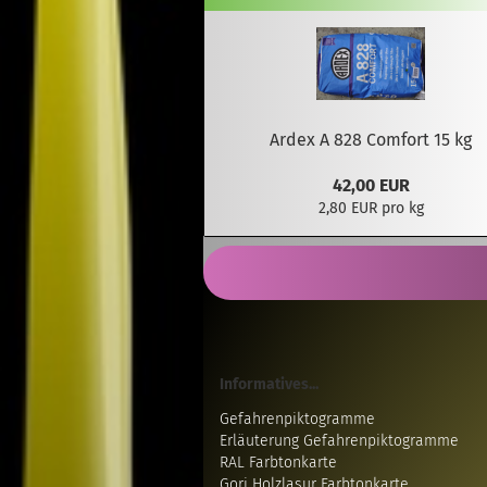
Ardex A 828 Comfort 15 kg
42,00 EUR
2,80 EUR pro kg
Informatives...
Gefahrenpiktogramme
Erläuterung Gefahrenpiktogramme
RAL Farbtonkarte
Gori Holzlasur Farbtonkarte