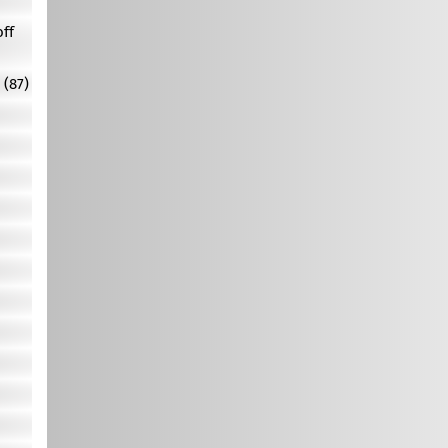
off
 (87)