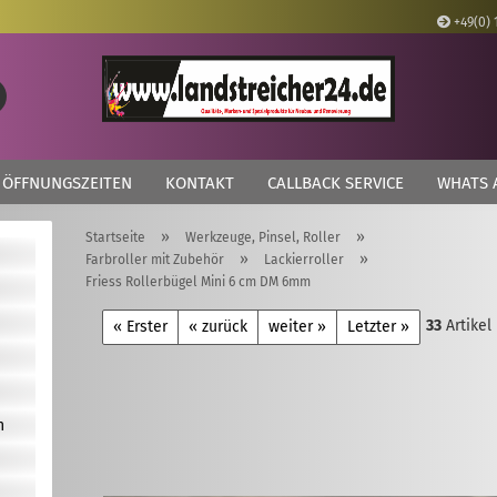
+49(0) 
Lieferland
Suche...
E
ÖFFNUNGSZEITEN
KONTAKT
CALLBACK SERVICE
WHATS 
P
»
»
Startseite
Werkzeuge, Pinsel, Roller
»
»
Farbroller mit Zubehör
Lackierroller
Friess Rollerbügel Mini 6 cm DM 6mm
33
Artikel
Kon
« Erster
« zurück
weiter »
Letzter »
Pas
n