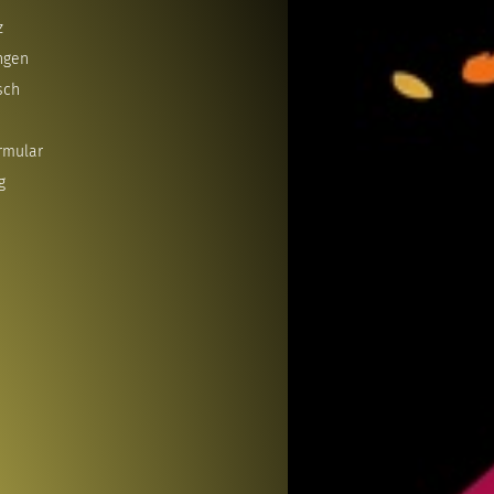
z
ngen
sch
rmular
g