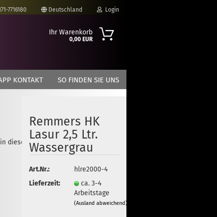
171-7716180
Deutschland
Login
Ihr Warenkorb
0,00 EUR
-Mail
APP KONTAKT
SO FINDEN SIE UNS
asswort
Remmers HK
Lasur 2,5 Ltr.
 in dieser Kategorie
to erstellen
Wassergrau
swort vergessen?
Art.Nr.:
hlre2000-4
Lieferzeit:
ca. 3-4
Arbeitstage
(Ausland abweichend)