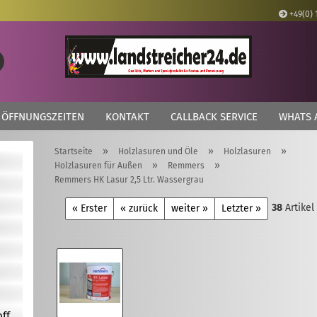
+49(0) 
Lieferland
Suche...
E
ÖFFNUNGSZEITEN
KONTAKT
CALLBACK SERVICE
WHATS 
P
»
»
»
Startseite
Holzlasuren und Öle
Holzlasuren
»
»
Holzlasuren für Außen
Remmers
Remmers HK Lasur 2,5 Ltr. Wassergrau
38
Artikel
Kon
« Erster
« zurück
weiter »
Letzter »
Pas
off