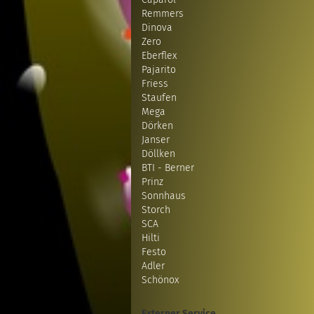
Remmers
Dinova
Zero
Eberflex
Pajarito
Friess
Staufen
Mega
Dörken
Janser
Döllken
BTI - Berner
Prinz
Sonnhaus
Storch
SCA
Hilti
Festo
Adler
Schönox
Externer Service...