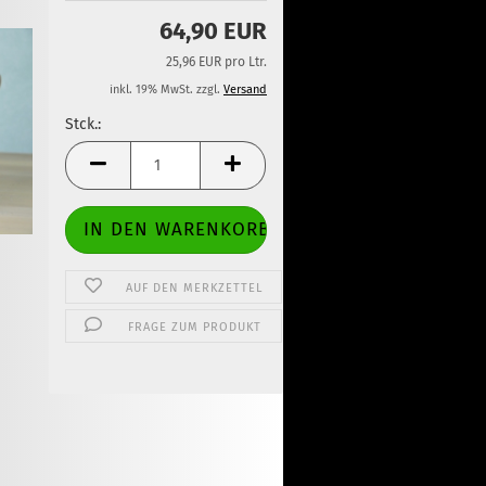
64,90 EUR
25,96 EUR pro Ltr.
inkl. 19% MwSt. zzgl.
Versand
Stck.:
Stck.
AUF DEN MERKZETTEL
FRAGE ZUM PRODUKT