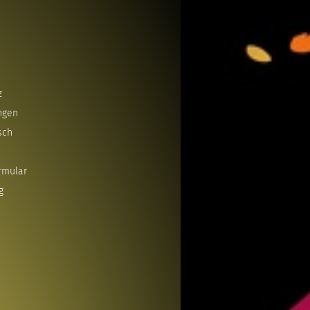
z
ngen
sch
rmular
g