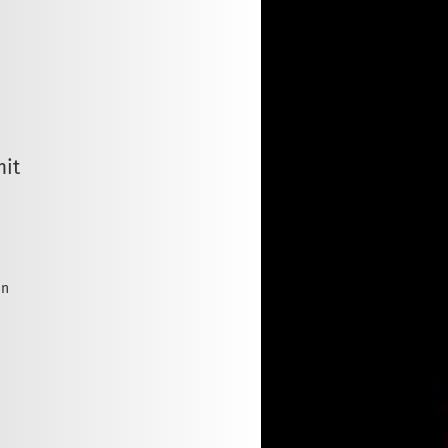
mit
en