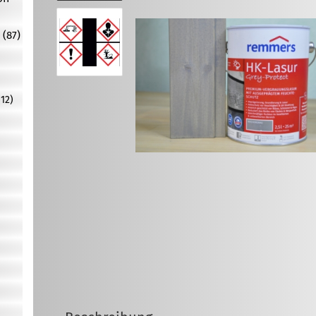
 (87)
12)