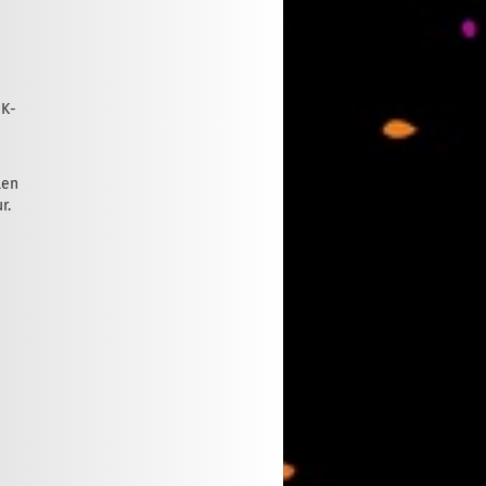
HK-
len
r.