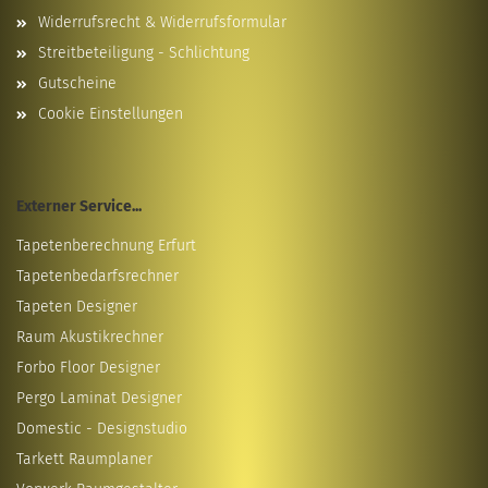
Widerrufsrecht & Widerrufsformular
Streitbeteiligung - Schlichtung
Gutscheine
Cookie Einstellungen
Externer Service...
Tapetenberechnung Erfurt
Tapetenbedarfsrechner
Tapeten Designer
Raum Akustikrechner
Forbo Floor Designer
Pergo Laminat Designer
Domestic - Designstudio
Tarkett Raumplaner