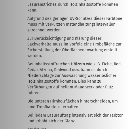
Lasuranstriches durch Holzinhaltsstoffe kommen
kann.
Aufgrund des geringen UV-Schutzes dieser Farbtöne
muss mit verkürzten Instandhaltungsintervallen
gerechnet werden.
Zur Berücksichtigung und Klärung dieser
Sachverhalte muss im Vorfeld eine Probefläche zur
Sicherstellung der Oberflächenerwartung erstellt
werden.
Bei inhaltsstoffreichen Hölzern wie z. B. Eiche, Red
Cedar, Afzelia, Redwood usw. kann es durch
Niederschläge zur Auswaschung wasserlöslicher
Holzinhaltsstoffe kommen. Dies kann zu
Verfärbungen auf hellem Mauerwerk oder Putz
führen.
Die unteren Hirnholzflächen hinterschneiden, um
eine Tropfkante zu erhalten.
Bei jedem Lasurauftrag intensiviert sich der Farbton
und erhöht sich der Glanz.