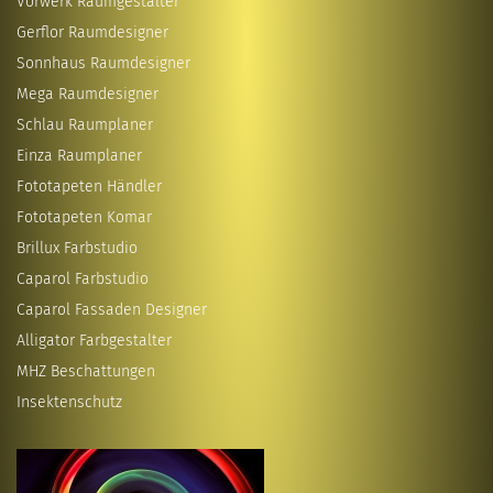
Vorwerk Raumgestalter
Gerflor Raumdesigner
Sonnhaus Raumdesigner
Mega Raumdesigner
Schlau Raumplaner
Einza Raumplaner
Fototapeten Händler
Fototapeten Komar
Brillux Farbstudio
Caparol Farbstudio
Caparol Fassaden Designer
Alligator Farbgestalter
MHZ Beschattungen
Insektenschutz