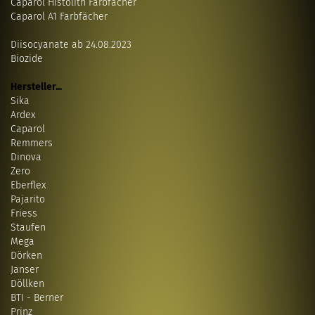
Caparol Histolith Farbfächer
Caparol A1 Farbfächer
Diisocyanate ab 24.08.2023
Biozide
Hersteller...
Sika
Ardex
Caparol
Remmers
Dinova
Zero
Eberflex
Pajarito
Friess
Staufen
Mega
Dörken
Janser
Döllken
BTI - Berner
Prinz