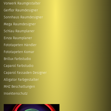
Vorwerk Raumgestalter
Gerflor Raumdesigner
Sonnhaus Raumdesigner
Mega Raumdesigner
Schlau Raumplaner
Einza Raumplaner
Fototapeten Händler
Fototapeten Komar
Brillux Farbstudio
Caparol Farbstudio
Caparol Fassaden Designer
Alligator Farbgestalter
MHZ Beschattungen
Insektenschutz