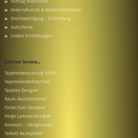
Vertrag Widerrufen
Widerrufsrecht & Widerrufsformular
Streitbeteiligung - Schlichtung
Gutscheine
Cookie Einstellungen
Externer Service...
Tapetenberechnung Erfurt
Tapetenbedarfsrechner
Tapeten Designer
Raum Akustikrechner
Forbo Floor Designer
Pergo Laminat Designer
Domestic - Designstudio
Tarkett Raumplaner