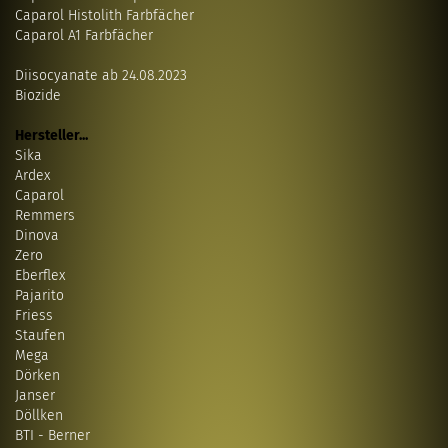
Caparol Histolith Farbfächer
Caparol A1 Farbfächer
Diisocyanate ab 24.08.2023
Biozide
Hersteller...
Sika
Ardex
Caparol
Remmers
Dinova
Zero
Eberflex
Pajarito
Friess
Staufen
Mega
Dörken
Janser
Döllken
BTI - Berner