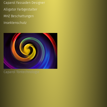
Caparol Fassaden Designer
Alligator Farbgestalter
MHZ Beschattungen
Insektenschutz
Caparol Töntechnologie