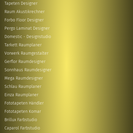
Tapeten Designer
Raum Akustikrechner
Forbo Floor Designer
Pergo Laminat Designer
Domestic - Designstudio
Tarkett Raumplaner
Vorwerk Raumgestalter
Gerflor Raumdesigner
Sonnhaus Raumdesigner
Mega Raumdesigner
Schlau Raumplaner
Einza Raumplaner
Fototapeten Händler
Fototapeten Komar
Brillux Farbstudio
Caparol Farbstudio