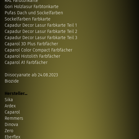
RAL Farbtonkarte
Gori Holzlasur Farbtonkarte
Pufas Dach und Sockelfarben
Sockelfarben Farbkarte
Capadur Decor Lasur Farbkarte Teil 1
Capadur Decor Lasur Farbkarte Teil 2
Capadur Decor Lasur Farbkarte Teil 3
Caparol 3D Plus Farbfächer
Caparol Color Compact Farbfächer
Caparol Histolith Farbfächer
Caparol A1 Farbfächer
Diisocyanate ab 24.08.2023
Biozide
Hersteller...
Sika
Ardex
Caparol
Remmers
Dinova
Zero
Eberflex