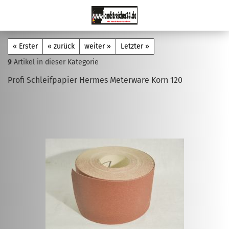
« Erster
« zurück
weiter »
Letzter »
9
Artikel in dieser Kategorie
Profi Schleifpapier Hermes Meterware Korn 120