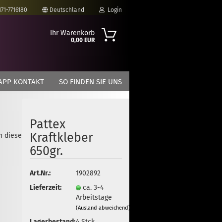
171-7716180
Deutschland
Login
Ihr Warenkorb
0,00 EUR
-Mail
APP KONTAKT
SO FINDEN SIE UNS
asswort
Pattex
Kraftkleber
in dieser Kategorie
to erstellen
650gr.
swort vergessen?
Art.Nr.:
1902892
Lieferzeit:
ca. 3-4
Arbeitstage
(Ausland abweichend)
Lagerbestand:
4
Stck.