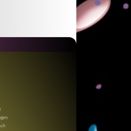
z
ngen
sch