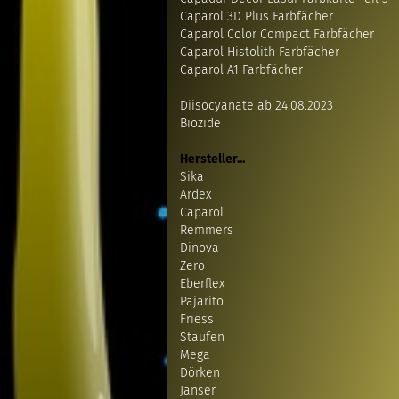
Caparol 3D Plus Farbfächer
Caparol Color Compact Farbfächer
Caparol Histolith Farbfächer
Caparol A1 Farbfächer
Diisocyanate ab 24.08.2023
Biozide
Hersteller...
Sika
Ardex
Caparol
Remmers
Dinova
Zero
Eberflex
Pajarito
Friess
Staufen
Mega
Dörken
Janser