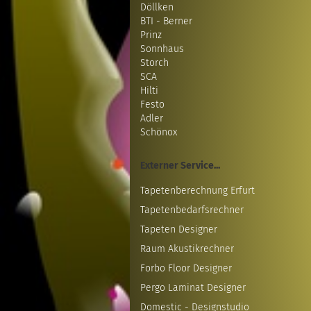
Döllken
BTI - Berner
Prinz
Sonnhaus
Storch
SCA
Hilti
Festo
Adler
Schönox
Externer Service...
Tapetenberechnung Erfurt
Tapetenbedarfsrechner
Tapeten Designer
Raum Akustikrechner
Forbo Floor Designer
Pergo Laminat Designer
Domestic - Designstudio