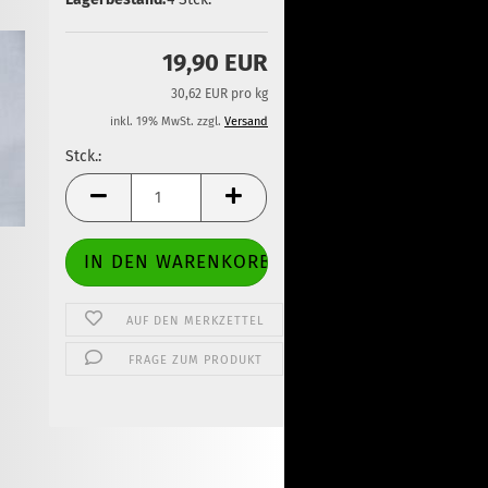
19,90 EUR
30,62 EUR pro kg
inkl. 19% MwSt. zzgl.
Versand
Stck.:
Stck.
AUF DEN MERKZETTEL
FRAGE ZUM PRODUKT