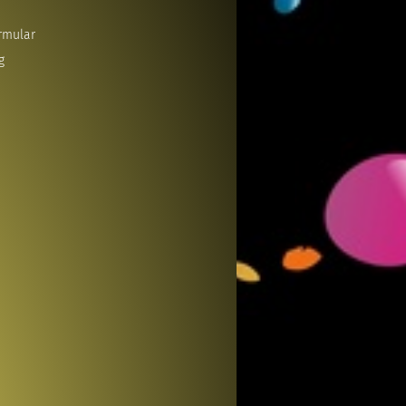
rmular
g