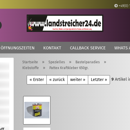
+49(0) 
Lieferland
Suche...
E
ÖFFNUNGSZEITEN
KONTAKT
CALLBACK SERVICE
WHATS 
P
»
»
»
Startseite
Spezielles
Bastelparadies
»
Klebstoffe
Pattex Kraftkleber 650gr.
9
Artikel 
« Erster
« zurück
weiter »
Letzter »
Kon
Pas
off