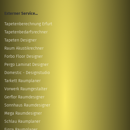
Externer Service...
Tapetenberechnung Erfurt
Tapetenbedarfsrechner
Tapeten Designer
Raum Akustikrechner
Forbo Floor Designer
Pergo Laminat Designer
Domestic - Designstudio
Tarkett Raumplaner
Vorwerk Raumgestalter
Gerflor Raumdesigner
Sonnhaus Raumdesigner
Mega Raumdesigner
Schlau Raumplaner
Einza Raumplaner