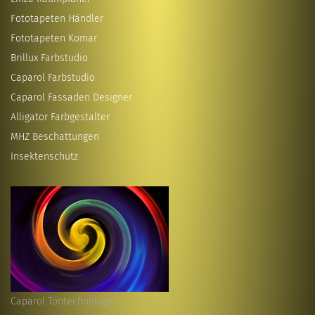
Fototapeten Händler
Fototapeten Komar
Brillux Farbstudio
Caparol Farbstudio
Caparol Fassaden Designer
Alligator Farbgestalter
MHZ Beschattungen
Insektenschutz
Caparol Töntechnologie