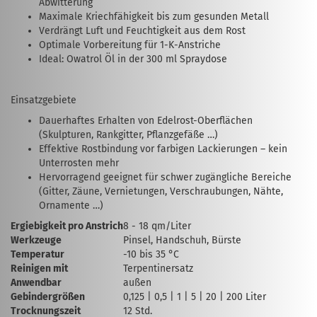
Abwitterung
Maximale Kriechfähigkeit bis zum gesunden Metall
Verdrängt Luft und Feuchtigkeit aus dem Rost
Optimale Vorbereitung für 1-K-Anstriche
Ideal: Owatrol Öl in der 300 ml Spraydose
Einsatzgebiete
Dauerhaftes Erhalten von Edelrost-Oberflächen
(Skulpturen, Rankgitter, Pflanzgefäße …)
Effektive Rostbindung vor farbigen Lackierungen – kein
Unterrosten mehr
Hervorragend geeignet für schwer zugängliche Bereiche
(Gitter, Zäune, Vernietungen, Verschraubungen, Nähte,
Ornamente …)
Ergiebigkeit pro Anstrich
8 - 18 qm/Liter
Werkzeuge
Pinsel, Handschuh, Bürste
Temperatur
-10 bis 35 °C
Reinigen mit
Terpentinersatz
Anwendbar
außen
Gebindergrößen
0,125 | 0,5 | 1 | 5 | 20 | 200 Liter
Trocknungszeit
12 Std.