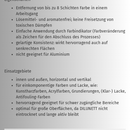
Entfernung von bis zu 8 Schichten Farbe in einem
Arbeitsgang
Lösemittel- und aromatenfrei; keine Freisetzung von
toxischen Dämpfen
Einfache Anwendung durch Farbindikator (Farbveränderung
als Zeichen für den Abschluss des Prozesses)
gelartige Konsistenz: wirkt hervorragend auch auf
senkrechten Flächen
nicht geeignet für Aluminium
Einsatzgebiete
innen und außen, horizontal und vertikal
für einkomponentige Farben und Lacke, wie:
Kunstharzfarben, Acrylfarben, Grundierungen, (Klar-) Lacke,
Antifouling-Farben
hervorragend geeignet für schwer zugängliche Bereiche
optimal für große Oberflächen, da DILUNETT nicht
eintrocknet und lange aktiv bleibt