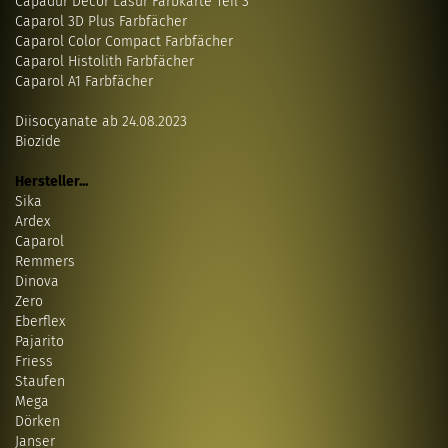
Capadur Decor Lasur Farbkarte Teil 3
Caparol 3D Plus Farbfächer
Caparol Color Compact Farbfächer
Caparol Histolith Farbfächer
Caparol A1 Farbfächer
Diisocyanate ab 24.08.2023
Biozide
Hersteller...
Sika
Ardex
Caparol
Remmers
Dinova
Zero
Eberflex
Pajarito
Friess
Staufen
Mega
Dörken
Janser