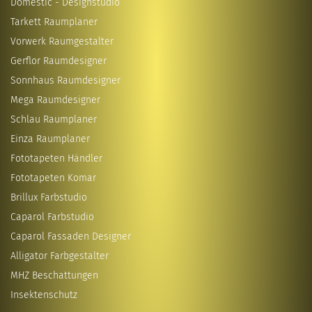
Domestic - Designstudio
Tarkett Raumplaner
Vorwerk Raumgestalter
Gerflor Raumdesigner
Sonnhaus Raumdesigner
Mega Raumdesigner
Schlau Raumplaner
Einza Raumplaner
Fototapeten Händler
Fototapeten Komar
Brillux Farbstudio
Caparol Farbstudio
Caparol Fassaden Designer
Alligator Farbgestalter
MHZ Beschattungen
Insektenschutz