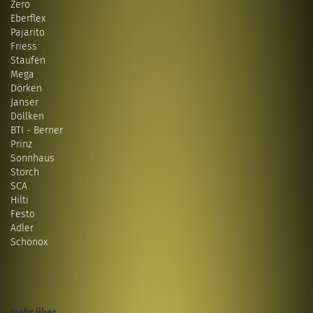
Zero
Eberflex
Pajarito
Friess
Staufen
Mega
Dörken
Janser
Döllken
BTI - Berner
Prinz
Sonnhaus
Storch
SCA
Hilti
Festo
Adler
Schönox
Mehr über...