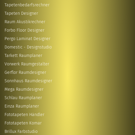
Tapetenbedarfsrechner
Tapeten Designer
Raum Akustikrechner
Forbo Floor Designer
Pergo Laminat Designer
Domestic - Designstudio
Tarkett Raumplaner
Vorwerk Raumgestalter
Gerflor Raumdesigner
Sonnhaus Raumdesigner
Mega Raumdesigner
Schlau Raumplaner
Einza Raumplaner
Fototapeten Händler
Fototapeten Komar
Brillux Farbstudio