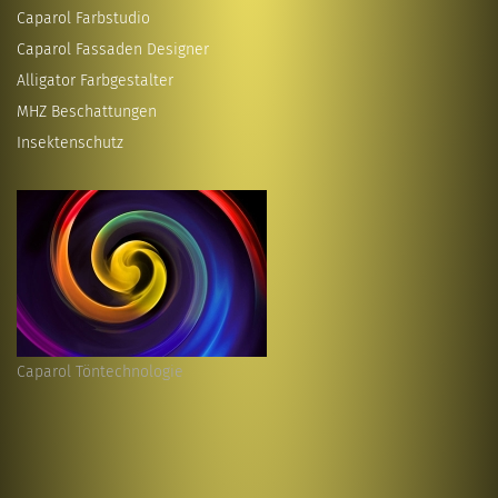
Caparol Farbstudio
Caparol Fassaden Designer
Alligator Farbgestalter
MHZ Beschattungen
Insektenschutz
Caparol Töntechnologie