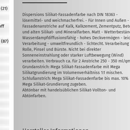
(21)
Dispersions Silikat-Fassadenfarbe nach DIN 18363 -
lösemittel- und weichmacherfrei. - Für Innen und Außen -
off
Fassadenanstriche auf Kalk, Kalkzement, Zementputz, Bet
und alten Silikat- und Mineralfarben. Matt - Wetterbestän
Wasserdampfdiffusionsfähig - hohes Deckvermögen - lei
 (87)
Verarbeitung - umweltfreundlich - lichtecht. Verarbeitung
Rolle, Pinsel und Bürste. Nicht bei direkter
Sonneneinstrahlung oder starker Luftbewegung (Wind)
verarbeiten. Verbrauch ca. für 2 Anstriche 250 - 350 ml/qm
Grundanstrich: Mega Silikat-Fassadenfarbe mit Mega
Silikatgrundierung im Volumenverhältniss 1:1 mischen.
Schlußanstrich: Mega Silikat-Fassadenfarbe bis max. 10%
Mega Silikat-Grundierung zugeben.
Abtönbar mit handelsüblichen Silikat-Vollton- und
Abtönfarben.