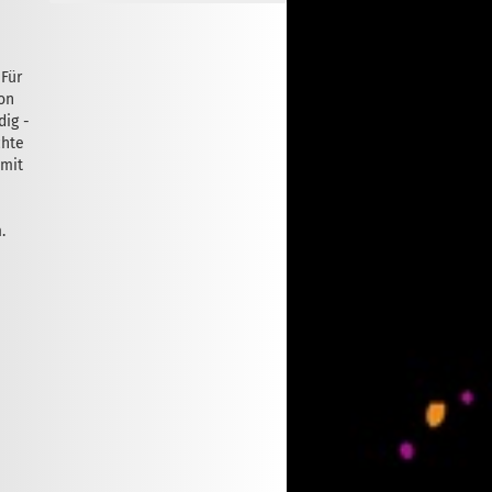
 Für
on
dig -
chte
 mit
.