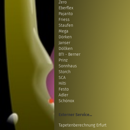
Zero
Eberflex
Pajarito
Friess
Staufen
Mega
Dörken
Janser
Döllken
BTI - Berner
Prinz
Sonnhaus
Storch
SCA
Hilti
Festo
Adler
Schönox
Externer Service...
Tapetenberechnung Erfurt