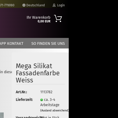
171-7716180
Deutschland
Login
Ihr Warenkorb
0,00 EUR
-Mail
APP KONTAKT
SO FINDEN SIE UNS
asswort
Mega Silikat
Fassadenfarbe
 in dieser Kategorie
to erstellen
Weiss
swort vergessen?
Art.Nr.:
1113782
Lieferzeit:
ca. 3-4
Arbeitstage
(Ausland abweichend)
Versandgewicht:
2
kg je Stck.