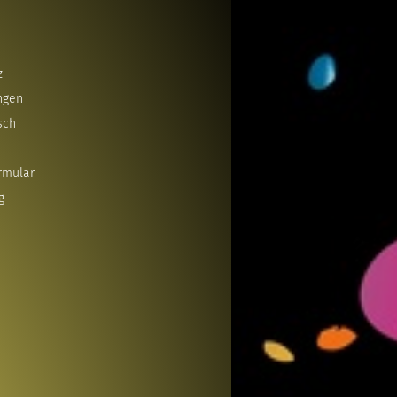
z
ngen
sch
rmular
g