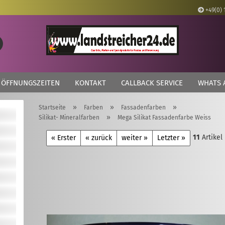
+49(0) 
Lieferland
Suche...
E
ÖFFNUNGSZEITEN
KONTAKT
CALLBACK SERVICE
WHATS 
P
»
»
»
Startseite
Farben
Fassadenfarben
»
Silikat- Mineralfarben
Mega Silikat Fassadenfarbe Weiss
11
Artikel
« Erster
« zurück
weiter »
Letzter »
Kon
Pas