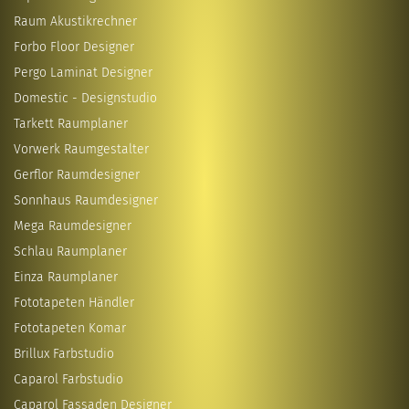
Raum Akustikrechner
Forbo Floor Designer
Pergo Laminat Designer
Domestic - Designstudio
Tarkett Raumplaner
Vorwerk Raumgestalter
Gerflor Raumdesigner
Sonnhaus Raumdesigner
Mega Raumdesigner
Schlau Raumplaner
Einza Raumplaner
Fototapeten Händler
Fototapeten Komar
Brillux Farbstudio
Caparol Farbstudio
Caparol Fassaden Designer