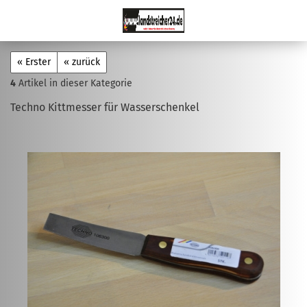
« Erster
« zurück
4
Artikel in dieser Kategorie
Techno Kittmesser für Wasserschenkel