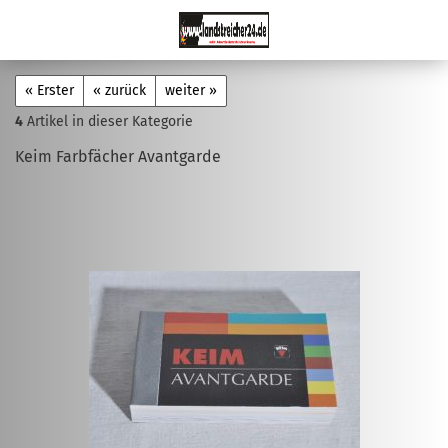
« Erster
« zurück
weiter »
4
Artikel in dieser Kategorie
Keim Farbfächer Avantgarde