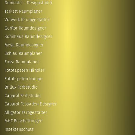
Domestic - Designstudio
Tarkett Raumplaner
Vorwerk Raumgestalter
Gerflor Raumdesigner
Sonnhaus Raumdesigner
Mega Raumdesigner
Schlau Raumplaner
Einza Raumplaner
Fototapeten Händler
Fototapeten Komar
Brillux Farbstudio
Caparol Farbstudio
Caparol Fassaden Designer
Alligator Farbgestalter
MHZ Beschattungen
Insektenschutz