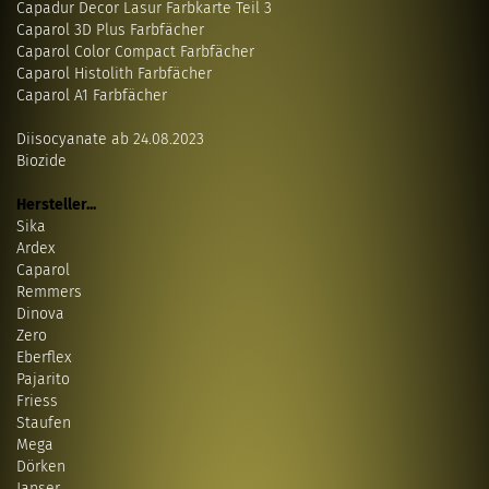
Capadur Decor Lasur Farbkarte Teil 3
Caparol 3D Plus Farbfächer
Caparol Color Compact Farbfächer
Caparol Histolith Farbfächer
Caparol A1 Farbfächer
Diisocyanate ab 24.08.2023
Biozide
Hersteller...
Sika
Ardex
Caparol
Remmers
Dinova
Zero
Eberflex
Pajarito
Friess
Staufen
Mega
Dörken
Janser