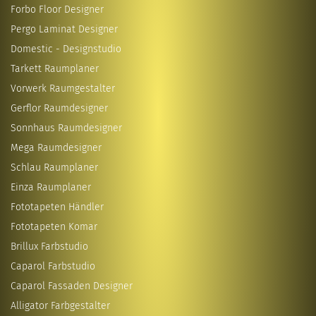
Forbo Floor Designer
Pergo Laminat Designer
Domestic - Designstudio
Tarkett Raumplaner
Vorwerk Raumgestalter
Gerflor Raumdesigner
Sonnhaus Raumdesigner
Mega Raumdesigner
Schlau Raumplaner
Einza Raumplaner
Fototapeten Händler
Fototapeten Komar
Brillux Farbstudio
Caparol Farbstudio
Caparol Fassaden Designer
Alligator Farbgestalter