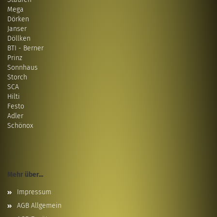
Mega
Dörken
Janser
Döllken
BTI - Berner
Prinz
Sonnhaus
Storch
SCA
Hilti
Festo
Adler
Schönox
Mehr über...
Impressum
AGB Allgemein