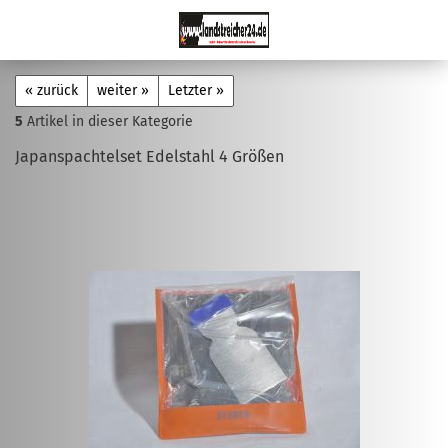
« zurück
weiter »
Letzter »
5
Artikel in dieser Kategorie
Japanspachtelset Edelstahl 4 Größen