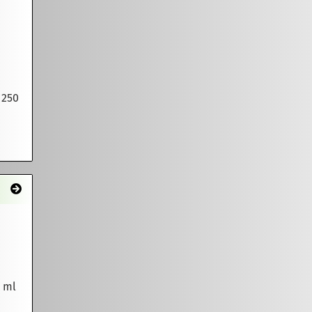
 250
0 ml