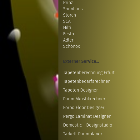
Prinz
Sonnhaus
Storch
SCA
Hilti
Festo
Adler
Schönox
Externer Service...
Tapetenberechnung Erfurt
Tapetenbedarfsrechner
Tapeten Designer
Raum Akustikrechner
Forbo Floor Designer
Pergo Laminat Designer
Domestic - Designstudio
Tarkett Raumplaner