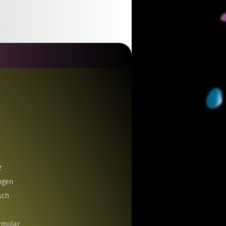
z
ngen
sch
rmular