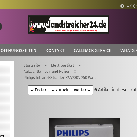
+49(0) 
Lieferland
Suche...
E
ÖFFNUNGSZEITEN
KONTAKT
CALLBACK SERVICE
WHATS 
P
»
»
Startseite
Elektroartikel
»
Aufzuchtlampen und Heizer
Philips Infrarot-Strahler E27/230V 250 Watt
6
Artikel in dieser Ka
Kon
« Erster
« zurück
weiter »
Pas
off