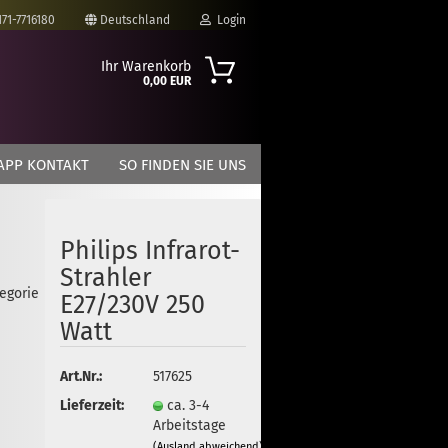
171-7716180
Deutschland
Login
Ihr Warenkorb
0,00 EUR
-Mail
APP KONTAKT
SO FINDEN SIE UNS
asswort
Philips Infrarot-
Strahler
tegorie
to erstellen
E27/230V 250
swort vergessen?
Watt
Art.Nr.:
517625
Lieferzeit:
ca. 3-4
Arbeitstage
(Ausland abweichend)