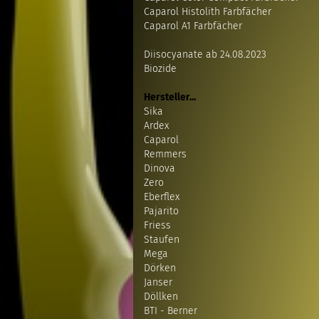
Caparol Histolith Farbfächer
Caparol A1 Farbfächer
Diisocyanate ab 24.08.2023
Biozide
Hersteller...
Sika
Ardex
Caparol
Remmers
Dinova
Zero
Eberflex
Pajarito
Friess
Staufen
Mega
Dörken
Janser
Döllken
BTI - Berner