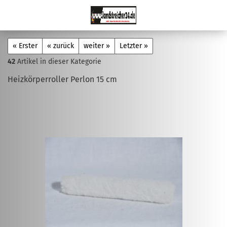
« Erster
« zurück
weiter »
Letzter »
42
Artikel in dieser Kategorie
Heizkörperroller Perlon 15 cm