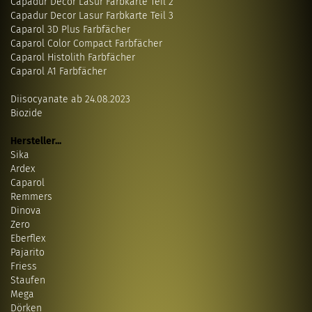
Capadur Decor Lasur Farbkarte Teil 2
Capadur Decor Lasur Farbkarte Teil 3
Caparol 3D Plus Farbfächer
Caparol Color Compact Farbfächer
Caparol Histolith Farbfächer
Caparol A1 Farbfächer
Diisocyanate ab 24.08.2023
Biozide
Hersteller...
Sika
Ardex
Caparol
Remmers
Dinova
Zero
Eberflex
Pajarito
Friess
Staufen
Mega
Dörken