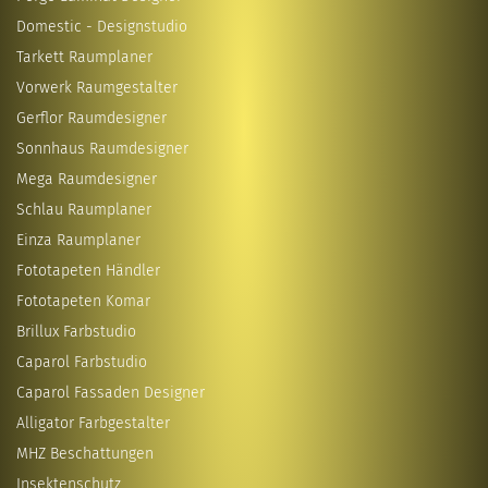
Domestic - Designstudio
Tarkett Raumplaner
Vorwerk Raumgestalter
Gerflor Raumdesigner
Sonnhaus Raumdesigner
Mega Raumdesigner
Schlau Raumplaner
Einza Raumplaner
Fototapeten Händler
Fototapeten Komar
Brillux Farbstudio
Caparol Farbstudio
Caparol Fassaden Designer
Alligator Farbgestalter
MHZ Beschattungen
Insektenschutz