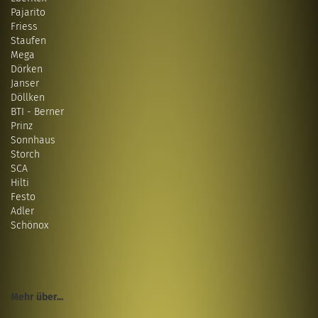
Pajarito
Friess
Staufen
Mega
Dörken
Janser
Döllken
BTI - Berner
Prinz
Sonnhaus
Storch
SCA
Hilti
Festo
Adler
Schönox
Mehr über...