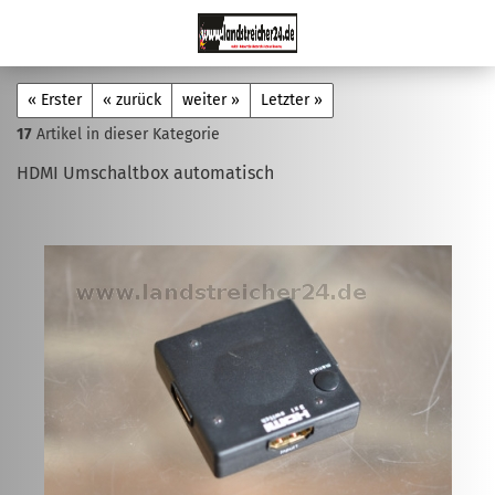
« Erster
« zurück
weiter »
Letzter »
17
Artikel in dieser Kategorie
HDMI Umschaltbox automatisch