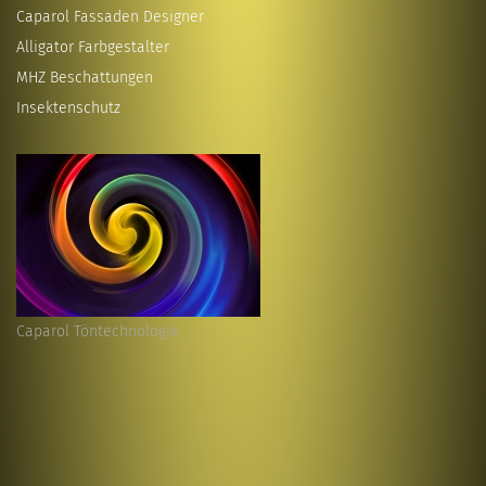
Caparol Fassaden Designer
Alligator Farbgestalter
MHZ Beschattungen
Insektenschutz
Caparol Töntechnologie