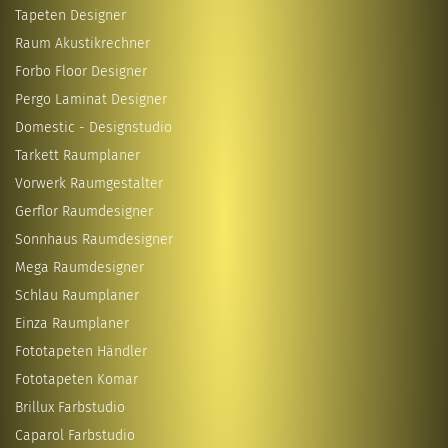
Tapeten Designer
Raum Akustikrechner
Forbo Floor Designer
Pergo Laminat Designer
Domestic - Designstudio
Tarkett Raumplaner
Vorwerk Raumgestalter
Gerflor Raumdesigner
Sonnhaus Raumdesigner
Mega Raumdesigner
Schlau Raumplaner
Einza Raumplaner
Fototapeten Händler
Fototapeten Komar
Brillux Farbstudio
Caparol Farbstudio