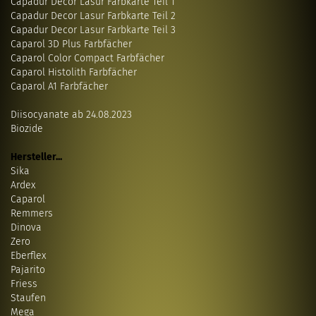
Capadur Decor Lasur Farbkarte Teil 1
Capadur Decor Lasur Farbkarte Teil 2
Capadur Decor Lasur Farbkarte Teil 3
Caparol 3D Plus Farbfächer
Caparol Color Compact Farbfächer
Caparol Histolith Farbfächer
Caparol A1 Farbfächer
Diisocyanate ab 24.08.2023
Biozide
Hersteller...
Sika
Ardex
Caparol
Remmers
Dinova
Zero
Eberflex
Pajarito
Friess
Staufen
Mega