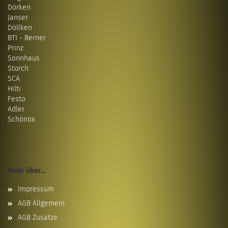
Dörken
Janser
Döllken
BTI - Berner
Prinz
Sonnhaus
Storch
SCA
Hilti
Festo
Adler
Schönox
Mehr über...
Impressum
AGB Allgemein
AGB Zusätze