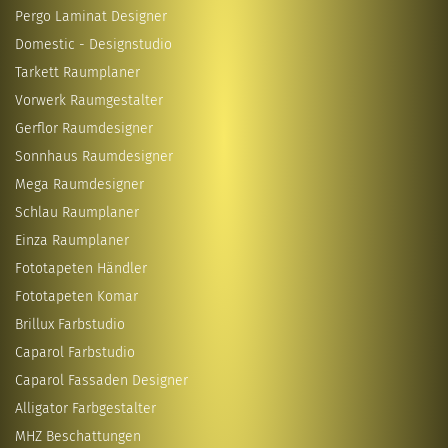
Pergo Laminat Designer
Domestic - Designstudio
Tarkett Raumplaner
Vorwerk Raumgestalter
Gerflor Raumdesigner
Sonnhaus Raumdesigner
Mega Raumdesigner
Schlau Raumplaner
Einza Raumplaner
Fototapeten Händler
Fototapeten Komar
Brillux Farbstudio
Caparol Farbstudio
Caparol Fassaden Designer
Alligator Farbgestalter
MHZ Beschattungen