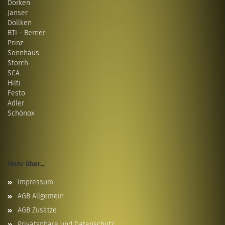
Dörken
Janser
Döllken
BTI - Berner
Prinz
Sonnhaus
Storch
SCA
Hilti
Festo
Adler
Schönox
Mehr über...
Impressum
AGB Allgemein
AGB Zusätze
Privatsphäre und Datenschutz