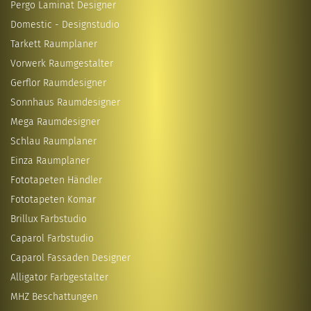
Pergo Laminat Designer
Domestic - Designstudio
Tarkett Raumplaner
Vorwerk Raumgestalter
Gerflor Raumdesigner
Sonnhaus Raumdesigner
Mega Raumdesigner
Schlau Raumplaner
Einza Raumplaner
Fototapeten Händler
Fototapeten Komar
Brillux Farbstudio
Caparol Farbstudio
Caparol Fassaden Designer
Alligator Farbgestalter
MHZ Beschattungen