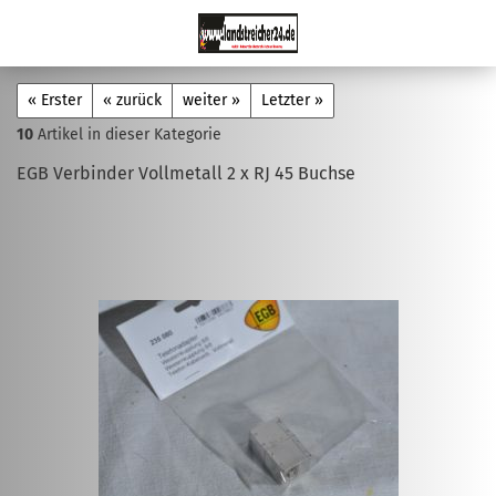
« Erster
« zurück
weiter »
Letzter »
10
Artikel in dieser Kategorie
EGB Verbinder Vollmetall 2 x RJ 45 Buchse