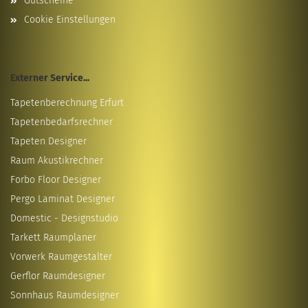
Gutscheine
Cookie Einstellungen
Externer Service...
Tapetenberechnung Erfurt
Tapetenbedarfsrechner
Tapeten Designer
Raum Akustikrechner
Forbo Floor Designer
Pergo Laminat Designer
Domestic - Designstudio
Tarkett Raumplaner
Vorwerk Raumgestalter
Gerflor Raumdesigner
Sonnhaus Raumdesigner