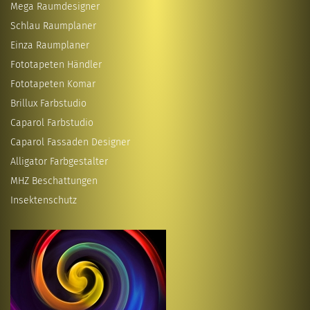
Mega Raumdesigner
Schlau Raumplaner
Einza Raumplaner
Fototapeten Händler
Fototapeten Komar
Brillux Farbstudio
Caparol Farbstudio
Caparol Fassaden Designer
Alligator Farbgestalter
MHZ Beschattungen
Insektenschutz