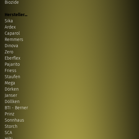
Biozide
Hersteller...
Sika
Ardex
Caparol
Remmers
Dinova
Zero
Eberflex
Pajarito
Friess
Staufen
Mega
Dörken
Janser
Döllken
BTI - Berner
Prinz
Sonnhaus
Storch
SCA
Hilti