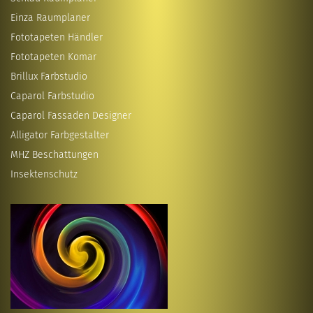
Einza Raumplaner
Fototapeten Händler
Fototapeten Komar
Brillux Farbstudio
Caparol Farbstudio
Caparol Fassaden Designer
Alligator Farbgestalter
MHZ Beschattungen
Insektenschutz