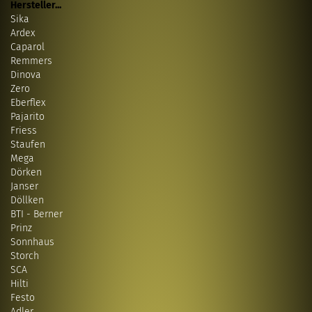
Hersteller...
Sika
Ardex
Caparol
Remmers
Dinova
Zero
Eberflex
Pajarito
Friess
Staufen
Mega
Dörken
Janser
Döllken
BTI - Berner
Prinz
Sonnhaus
Storch
SCA
Hilti
Festo
Adler