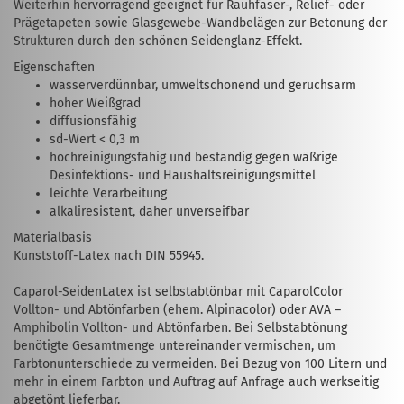
Weiterhin hervorragend geeignet für Rauh­faser-, Relief- oder
Prägetapeten sowie Glasgewebe-Wandbelägen zur Betonung der
Strukturen durch den schönen Seidenglanz-Effekt.
Eigenschaften
wasserverdünnbar, umweltschonend und geruchsarm
hoher Weißgrad
diffusionsfähig
sd-Wert < 0,3 m
hochreinigungsfähig und beständig gegen wäßrige
Desinfektions- und Haushalts­reinigungsmittel
leichte Verarbeitung
alkaliresistent, daher unverseifbar
Materialbasis
Kunststoff-Latex nach DIN 55945.
Caparol-SeidenLatex ist selbstabtönbar mit CaparolColor
Vollton- und Abtönfarben (ehem. Alpinacolor) oder AVA –
Amphibolin Vollton- und Abtönfarben. Bei Selbstabtönung
benötigte Gesamt­menge untereinander vermischen, um
Farbtonunter­­schiede zu vermeiden. Bei Bezug von 100 Litern und
mehr in einem Farbton und Auftrag auf Anfrage auch werk­seitig
abgetönt lieferbar.