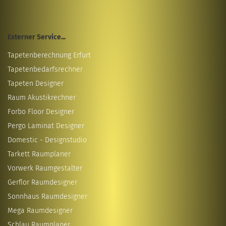
Externer Service...
Tapetenberechnung Erfurt
Tapetenbedarfsrechner
Tapeten Designer
Raum Akustikrechner
Forbo Floor Designer
Pergo Laminat Designer
Domestic - Designstudio
Tarkett Raumplaner
Vorwerk Raumgestalter
Gerflor Raumdesigner
Sonnhaus Raumdesigner
Mega Raumdesigner
Schlau Raumplaner