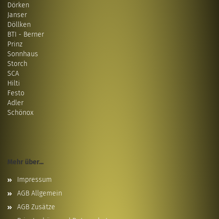
Dörken
Janser
Döllken
BTI - Berner
Prinz
Sonnhaus
Storch
SCA
Hilti
Festo
Adler
Schönox
Mehr über...
Impressum
AGB Allgemein
AGB Zusätze