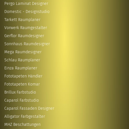
Pergo Laminat Designer
Domestic - Designstudio
Tarkett Raumplaner
Vorwerk Raumgestalter
Gerflor Raumdesigner
Sonnhaus Raumdesigner
Mega Raumdesigner
Schlau Raumplaner
Einza Raumplaner
Fototapeten Händler
Fototapeten Komar
Brillux Farbstudio
Caparol Farbstudio
Caparol Fassaden Designer
Alligator Farbgestalter
MHZ Beschattungen