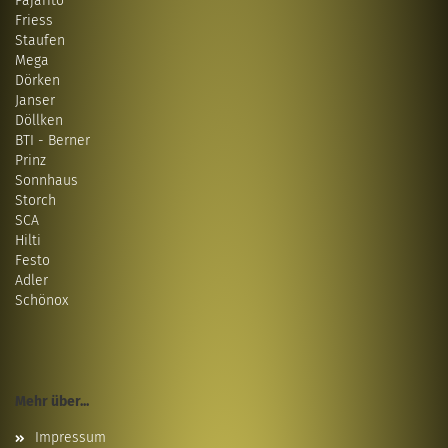
Pajarito
Friess
Staufen
Mega
Dörken
Janser
Döllken
BTI - Berner
Prinz
Sonnhaus
Storch
SCA
Hilti
Festo
Adler
Schönox
Mehr über...
Impressum