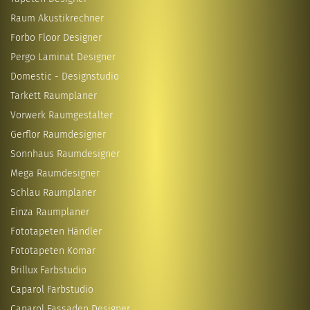
Raum Akustikrechner
Forbo Floor Designer
Pergo Laminat Designer
Domestic - Designstudio
Tarkett Raumplaner
Vorwerk Raumgestalter
Gerflor Raumdesigner
Sonnhaus Raumdesigner
Mega Raumdesigner
Schlau Raumplaner
Einza Raumplaner
Fototapeten Händler
Fototapeten Komar
Brillux Farbstudio
Caparol Farbstudio
Caparol Fassaden Designer