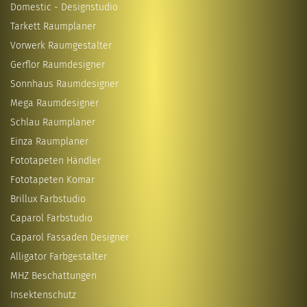
Domestic - Designstudio
Tarkett Raumplaner
Vorwerk Raumgestalter
Gerflor Raumdesigner
Sonnhaus Raumdesigner
Mega Raumdesigner
Schlau Raumplaner
Einza Raumplaner
Fototapeten Händler
Fototapeten Komar
Brillux Farbstudio
Caparol Farbstudio
Caparol Fassaden Designer
Alligator Farbgestalter
MHZ Beschattungen
Insektenschutz