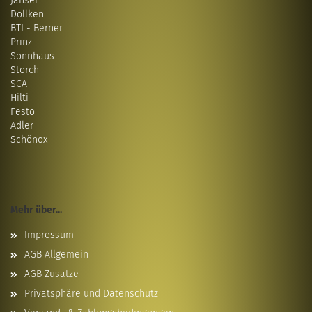
Janser
Döllken
BTI - Berner
Prinz
Sonnhaus
Storch
SCA
Hilti
Festo
Adler
Schönox
Mehr über...
Impressum
AGB Allgemein
AGB Zusätze
Privatsphäre und Datenschutz