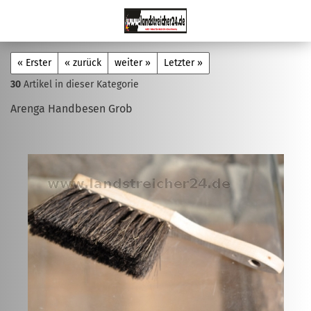
« Erster
« zurück
weiter »
Letzter »
30
Artikel in dieser Kategorie
Arenga Handbesen Grob