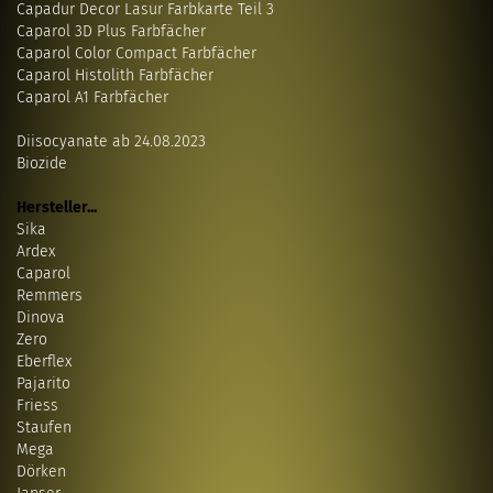
Capadur Decor Lasur Farbkarte Teil 3
Caparol 3D Plus Farbfächer
Caparol Color Compact Farbfächer
Caparol Histolith Farbfächer
Caparol A1 Farbfächer
Diisocyanate ab 24.08.2023
Biozide
Hersteller...
Sika
Ardex
Caparol
Remmers
Dinova
Zero
Eberflex
Pajarito
Friess
Staufen
Mega
Dörken