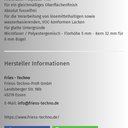
Für ein gleichmäßiges Oberflächenfinish
Absolut fusselfrei
Für die Verarbeitung von lösemittelhaltigen sowie
wasserbasierenden, VOC-konformen Lacken
Für glatte Untergründe
Microfaser / Polyestergemisch - Florhöhe 5 mm - Kern 32 mm für
6 mm Bügel
Hersteller Informationen
Fries - Techno
Friess-Techno-Profi GmbH
Landsberger Str. 98b
45219 Essen
E-Mail:
info@friess-techno.de
https://www.friess-techno.de/