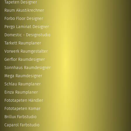
Tapeten Designer
Raum Akustikrechner
Forbo Floor Designer
Pergo Laminat Designer
Domestic - Designstudio
Tarkett Raumplaner
Vorwerk Raumgestalter
Gerflor Raumdesigner
Sonnhaus Raumdesigner
Mega Raumdesigner
Schlau Raumplaner
Einza Raumplaner
Fototapeten Händler
Fototapeten Komar
Brillux Farbstudio
Caparol Farbstudio