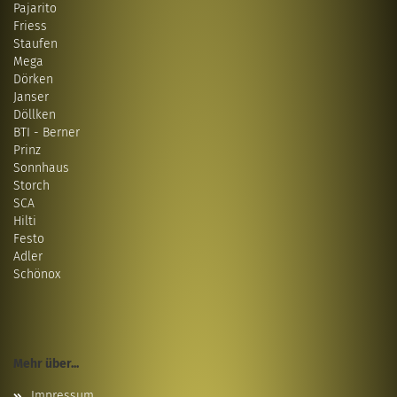
Pajarito
Friess
Staufen
Mega
Dörken
Janser
Döllken
BTI - Berner
Prinz
Sonnhaus
Storch
SCA
Hilti
Festo
Adler
Schönox
Mehr über...
Impressum