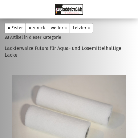
« Erster
« zurück
weiter »
Letzter »
33
Artikel in dieser Kategorie
Lackierwalze Futura für Aqua- und Lösemittelhaltige
Lacke