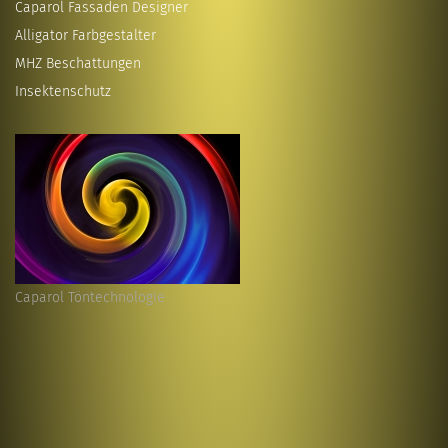
Caparol Fassaden Designer
Alligator Farbgestalter
MHZ Beschattungen
Insektenschutz
Caparol Töntechnologie