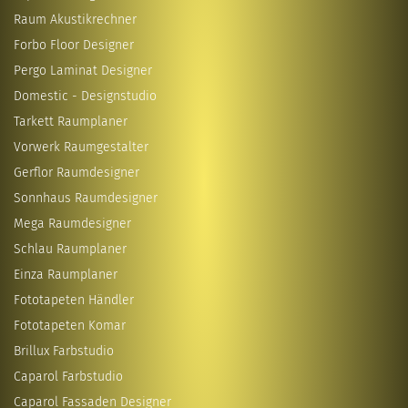
Raum Akustikrechner
Forbo Floor Designer
Pergo Laminat Designer
Domestic - Designstudio
Tarkett Raumplaner
Vorwerk Raumgestalter
Gerflor Raumdesigner
Sonnhaus Raumdesigner
Mega Raumdesigner
Schlau Raumplaner
Einza Raumplaner
Fototapeten Händler
Fototapeten Komar
Brillux Farbstudio
Caparol Farbstudio
Caparol Fassaden Designer