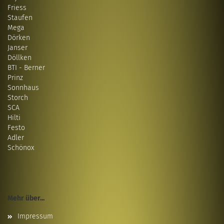
Friess
Staufen
Mega
Dörken
Janser
Döllken
BTI - Berner
Prinz
Sonnhaus
Storch
SCA
Hilti
Festo
Adler
Schönox
Mehr über...
Impressum