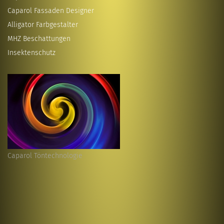
Caparol Fassaden Designer
Alligator Farbgestalter
MHZ Beschattungen
Insektenschutz
Caparol Töntechnologie