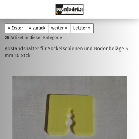
« Erster
« zurück
weiter »
Letzter »
26
Artikel in dieser Kategorie
Abstandshalter für Sockelschienen und Bodenbeläge 5
mm 10 Stck.