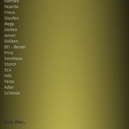
Eberflex
Pajarito
Friess
Staufen
Mega
Dörken
Janser
Döllken
BTI - Berner
Prinz
Sonnhaus
Storch
SCA
Hilti
Festo
Adler
Schönox
Mehr über...