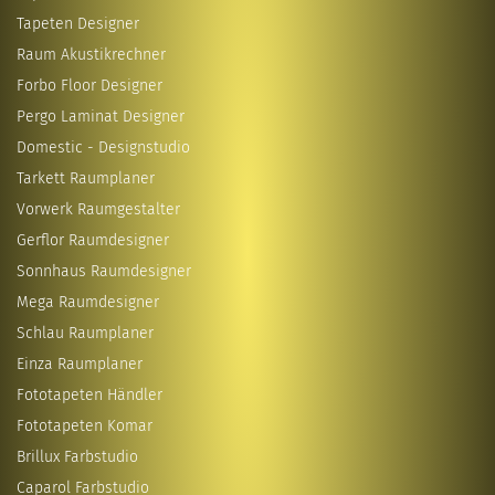
Tapeten Designer
Raum Akustikrechner
Forbo Floor Designer
Pergo Laminat Designer
Domestic - Designstudio
Tarkett Raumplaner
Vorwerk Raumgestalter
Gerflor Raumdesigner
Sonnhaus Raumdesigner
Mega Raumdesigner
Schlau Raumplaner
Einza Raumplaner
Fototapeten Händler
Fototapeten Komar
Brillux Farbstudio
Caparol Farbstudio