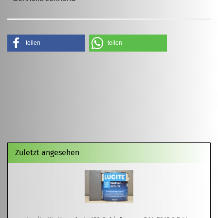
teilen
teilen
Zuletzt angesehen