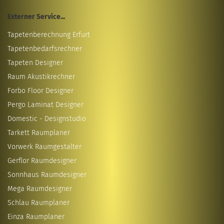
Externer Service...
Tapetenberechnung Erfurt
Tapetenbedarfsrechner
Tapeten Designer
Raum Akustikrechner
Forbo Floor Designer
Pergo Laminat Designer
Domestic - Designstudio
Tarkett Raumplaner
Vorwerk Raumgestalter
Gerflor Raumdesigner
Sonnhaus Raumdesigner
Mega Raumdesigner
Schlau Raumplaner
Einza Raumplaner