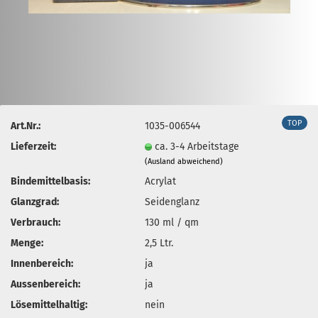
TOP
Art.Nr.:
1035-006544
Lieferzeit:
ca. 3-4 Arbeitstage
(Ausland abweichend)
Bindemittelbasis:
Acrylat
Glanzgrad:
Seidenglanz
Verbrauch:
130 ml / qm
Menge:
2,5 Ltr.
Innenbereich:
ja
Aussenbereich:
ja
Lösemittelhaltig:
nein