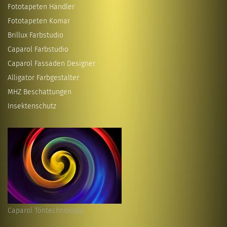
Fototapeten Händler
Fototapeten Komar
Brillux Farbstudio
Caparol Farbstudio
Caparol Fassaden Designer
Alligator Farbgestalter
MHZ Beschattungen
Insektenschutz
Caparol Töntechnologie