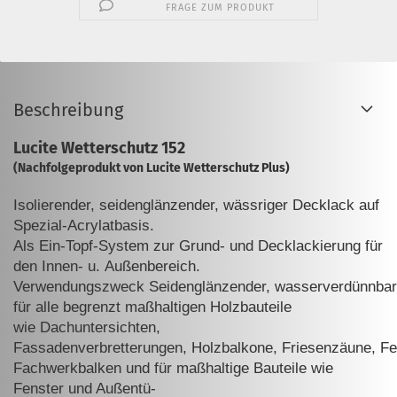
FRAGE ZUM PRODUKT
Beschreibung
Lucite Wetterschutz 152
(Nachfolgeprodukt von Lucite Wetterschutz Plus)
Isolierender, seidenglänzender, wässriger Decklack auf
Spezial-Acrylatba
sis.
Als Ein-Topf-System zur Grund- und Decklackierung für
den Innen- u.
Außenbereich.
Verwendungszweck
Seidenglänzender,
wasserverdünnbar
für alle begrenzt maßhaltigen Holzbauteile
wie
Dachuntersichten,
Fassadenverbretterungen,
Holzbalkone,
Friesenzäune,
Fe
Fachwerkbalken und für maßhaltige Bauteile wie
Fenster und Außentü-