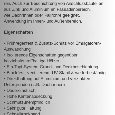
ren. Auch zur Beschichtung von Anschlussbauteilen
aus Zink und Alu
minium im Fassadenbereich,
wie Dachrinnen oder Fallrohre geeignet.
An
wendung im Innen- und Außenbereich.
Eigenschaften
•
Frühregenfest & Zusatz-Schutz vor Emulgatoren-
Auswaschung
•
Isolierende Eigenschaften gegenüber
holzinhaltsstoffhaltige Hölzer
•
Ein-Topf-System Grund- und Deckbeschichtung
•
Blockfest, ventilierend, UV-Stabil & wetterbeständig
•
Direkthaftung auf Aluminium und verzinkten
Untergründen (z.B. Dach
rinnen)
•
Dauerelastisch
•
Hohe Kantenabdeckung
•
Schmutzunempfindlich
•
Sehr gute Haftung
•
Schnelltrocknend