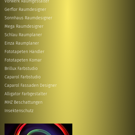
Vorwerk Raumgestalter
Gerflor Raumdesigner
Sonnhaus Raumdesigner
Mega Raumdesigner
Schlau Raumplaner
Einza Raumplaner
Fototapeten Händler
Fototapeten Komar
Brillux Farbstudio
Caparol Farbstudio
Caparol Fassaden Designer
Alligator Farbgestalter
MHZ Beschattungen
Insektenschutz