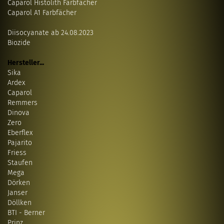
Caparol Histolith Farbfächer
Caparol A1 Farbfächer
Diisocyanate ab 24.08.2023
Biozide
Hersteller...
Sika
Ardex
Caparol
Remmers
Dinova
Zero
Eberflex
Pajarito
Friess
Staufen
Mega
Dörken
Janser
Döllken
BTI - Berner
Prinz