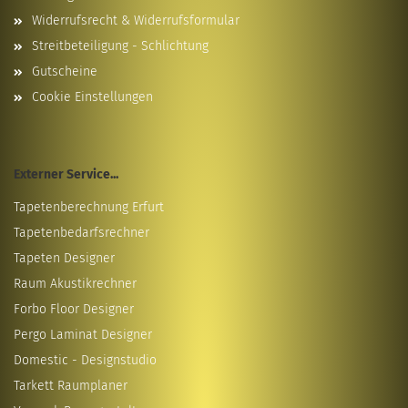
Widerrufsrecht & Widerrufsformular
Streitbeteiligung - Schlichtung
Gutscheine
Cookie Einstellungen
Externer Service...
Tapetenberechnung Erfurt
Tapetenbedarfsrechner
Tapeten Designer
Raum Akustikrechner
Forbo Floor Designer
Pergo Laminat Designer
Domestic - Designstudio
Tarkett Raumplaner