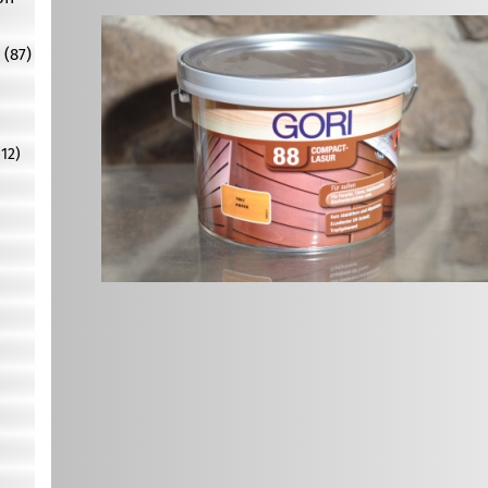
 (87)
12)