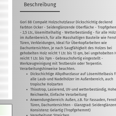
Beschreibung
Gori 88 Compakt Holzschutzlasur Dickschichtig deckend
Farbton Ocker - Seidenglänzende Oberfläche - Tropfgeh
- 2,5 Ltr., lösemittelhaltig - Wetterbeständig - für alle Höl
im Außenbereich, für alle Masshaltigen Bauteile wie Fenst
Türen, Verkleidungen, Ideal für Überkopfarbeiten wie
Dachuntersichten, je nach Saugfähigkeit des Holzes bei
gehobelten Holz reicht 1 Ltr. bis 13 qm, bei ungehobelten 
reicht 1 Ltr. bis 7qm - Gebrauchsfertig eingestellt -
Werkzeugreinigung mit Testbenzin oder Terpentin.
Verarbeitungshinweise beachten.
Dickschichtige Alkydharzlasur auf Lösemittelbasis f
alle Laub-und Nadelhölzer im Außenbereich, auch
tropische Holzarten
Thixotrop, Lasierend, UV-und wetterbeständig, Hoh
Reichweite, Einfache Verarbeitung
Anwendungsbereich: Außen, z.B. für Fassaden, Fenst
Türen, Dachuntersichten - Glanzgrad: Seidenglänzen
Konsistenz: Gelartig (Tropfgehemmt)
Verarbeitung: Streichen