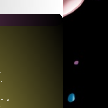
z
ngen
sch
rmular
g