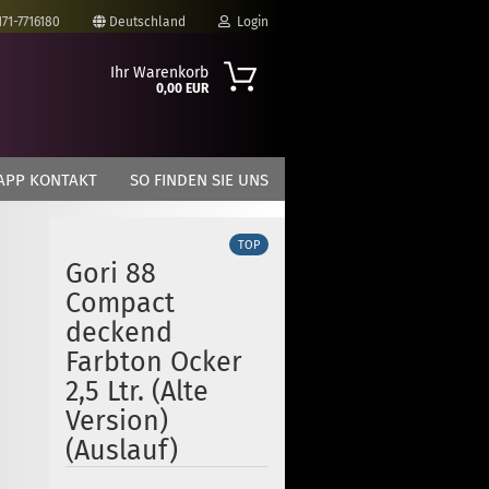
171-7716180
Deutschland
Login
Ihr Warenkorb
0,00 EUR
-Mail
APP KONTAKT
SO FINDEN SIE UNS
asswort
TOP
Gori 88
Compact
to erstellen
deckend
swort vergessen?
Farbton Ocker
2,5 Ltr. (Alte
Version)
(Auslauf)