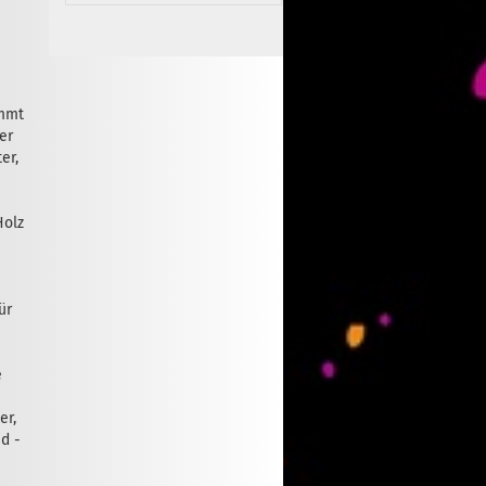
emmt
zer
er,
Holz
ür
e
er,
d -