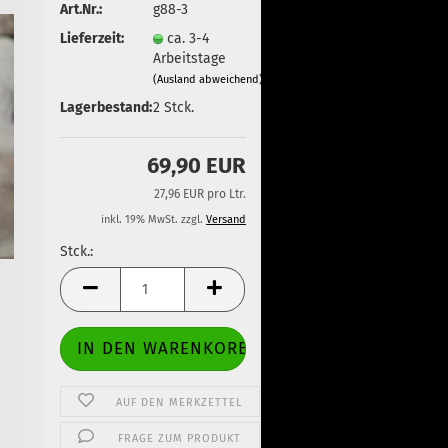
Art.Nr.:
g88-3
Lieferzeit:
ca. 3-4
Arbeitstage
(Ausland abweichend)
Lagerbestand:
2
Stck.
69,90 EUR
27,96 EUR pro Ltr.
inkl. 19% MwSt. zzgl.
Versand
Stck.:
Stck.
AUF DEN MERKZETTEL
FRAGE ZUM PRODUKT