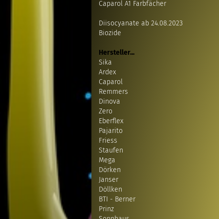
Caparol A1 Farbfächer
Diisocyanate ab 24.08.2023
Biozide
Hersteller...
Sika
Ardex
Caparol
Remmers
Dinova
Zero
Eberflex
Pajarito
Friess
Staufen
Mega
Dörken
Janser
Döllken
BTI - Berner
Prinz
Sonnhaus