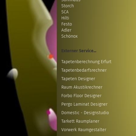
Storch
SCA
Hilti
Festo
Adler
Schönox
Externer Service...
Tapetenberechnung Erfurt
Tapetenbedarfsrechner
Tapeten Designer
Raum Akustikrechner
Forbo Floor Designer
Pergo Laminat Designer
Domestic - Designstudio
Tarkett Raumplaner
Vorwerk Raumgestalter