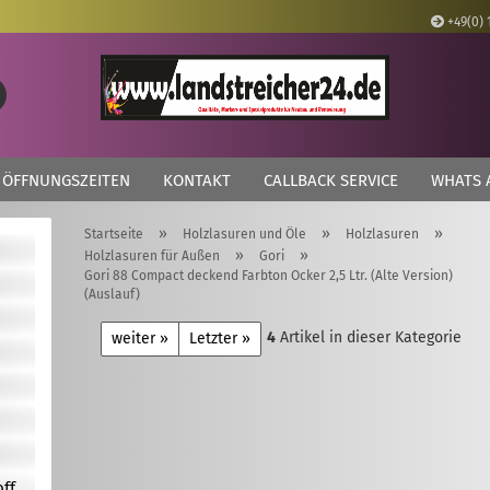
+49(0) 
Lieferland
Suche...
E
ÖFFNUNGSZEITEN
KONTAKT
CALLBACK SERVICE
WHATS 
P
»
»
»
Startseite
Holzlasuren und Öle
Holzlasuren
»
»
Holzlasuren für Außen
Gori
Gori 88 Compact deckend Farbton Ocker 2,5 Ltr. (Alte Version)
(Auslauf)
Kon
4
Artikel in dieser Kategorie
weiter »
Letzter »
Pas
off