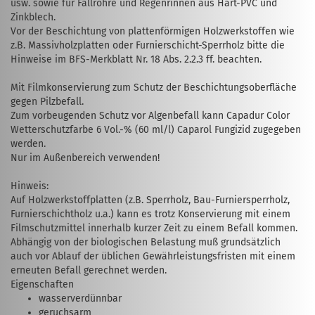
usw. sowie für Fallrohre und Regenrinnen aus Hart-PVC und
Zinkblech.
Vor der Beschichtung von plattenförmigen Holzwerkstoffen wie
z.B. Massivholzplatten oder Furnierschicht-Sperrholz bitte die
Hinweise im BFS-Merkblatt Nr. 18 Abs. 2.2.3 ff. beachten.
Mit Filmkonservierung zum Schutz der Beschich­tungsoberfläche
gegen Pilzbefall.
Zum vorbeugenden Schutz vor Algenbefall kann Capadur Color
Wetterschutzfarbe 6 Vol.-% (60 ml/l) Caparol Fungizid zuge­geben
werden.
Nur im Außenbereich verwenden!
Hinweis:
Auf Holzwerkstoffplatten (z.B. Sperr­holz, Bau-Furniersperrholz,
Furnier­schichtholz u.a.) kann es trotz Konser­vie­rung mit einem
Filmschutzmittel innerhalb kurzer Zeit zu einem Befall kommen.
Abhängig von der biologischen Belastung muß grundsätzlich
auch vor Ablauf der üblichen Gewährleistungsfristen mit einem
erneuten Befall gerechnet werden.
Eigenschaften
wasserverdünnbar
geruchsarm