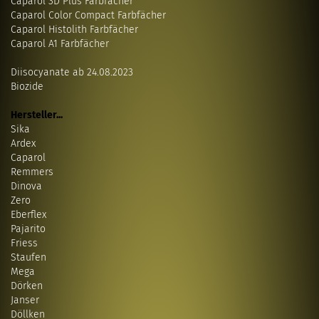
Caparol 3D Plus Farbfächer
Caparol Color Compact Farbfächer
Caparol Histolith Farbfächer
Caparol A1 Farbfächer
Diisocyanate ab 24.08.2023
Biozide
Hersteller...
Sika
Ardex
Caparol
Remmers
Dinova
Zero
Eberflex
Pajarito
Friess
Staufen
Mega
Dörken
Janser
Döllken