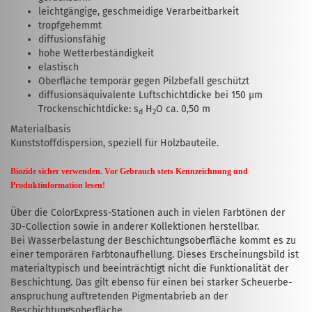
leichtgängige, geschmeidige Verarbeit­barkeit
tropfgehemmt
diffusionsfähig
hohe Wetterbeständigkeit
elastisch
Oberfläche temporär gegen Pilzbefall geschützt
diffusionsäquivalente Luftschichtdicke bei 150 µm
Trockenschichtdicke: s
H
O ca. 0,50 m
d
2
Materialbasis
Kunststoffdispersion, speziell für Holz­bau­teile.
Biozide sicher verwenden. Vor Gebrauch stets Kennzeichnung und
Produktinformation lesen!
Über die ColorExpress-Stationen auch in vielen Farbtönen der
3D-Collec­tion sowie in anderer Kollektionen herstellbar.
Bei Wasserbelastung der Beschichtungs­ober­fläche kommt es zu
einer temporären Farbtonaufhellung. Dieses Erscheinungsbild ist
materialtypisch und beeinträchtigt nicht die Funktionalität der
Beschichtung. Das gilt ebenso für einen bei starker Scheuerbe­
anspruchung auftretenden Pigmentabrieb an der
Beschichtungsoberfläche.