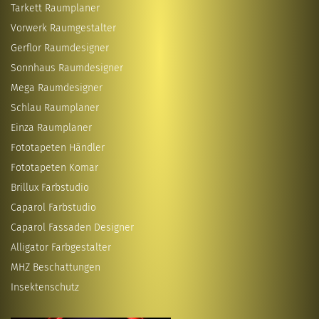
Tarkett Raumplaner
Vorwerk Raumgestalter
Gerflor Raumdesigner
Sonnhaus Raumdesigner
Mega Raumdesigner
Schlau Raumplaner
Einza Raumplaner
Fototapeten Händler
Fototapeten Komar
Brillux Farbstudio
Caparol Farbstudio
Caparol Fassaden Designer
Alligator Farbgestalter
MHZ Beschattungen
Insektenschutz