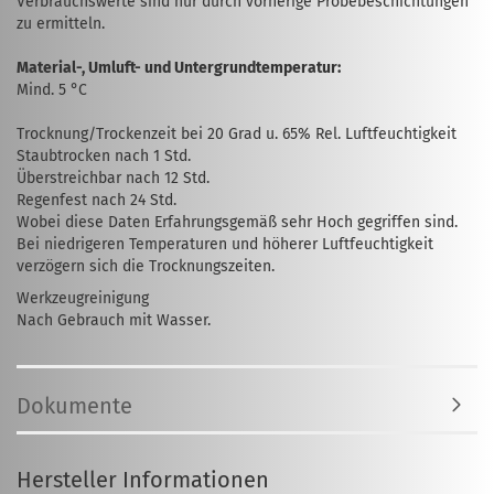
Verbrauchswerte sind nur durch vorherige Probebeschichtungen
zu ermitteln.
Material-, Umluft- und Untergrundtemperatur:
Mind. 5 °C
Trocknung/Trockenzeit bei 20 Grad u. 65% Rel. Luftfeuchtigkeit
Staubtrocken nach 1 Std.
Überstreichbar nach 12 Std.
Regenfest nach 24 Std.
Wobei diese Daten Erfahrungsgemäß sehr Hoch gegriffen sind.
Bei niedrigeren Temperaturen und höherer Luftfeuchtigkeit
verzögern sich die Trocknungszeiten.
Werkzeugreinigung
Nach Gebrauch mit Wasser.
Dokumente
Hersteller Informationen