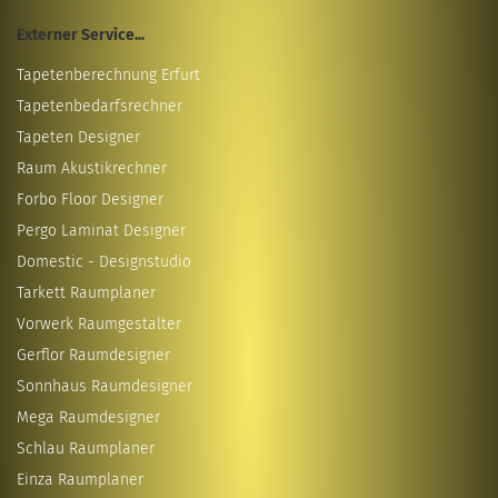
Externer Service...
Tapetenberechnung Erfurt
Tapetenbedarfsrechner
Tapeten Designer
Raum Akustikrechner
Forbo Floor Designer
Pergo Laminat Designer
Domestic - Designstudio
Tarkett Raumplaner
Vorwerk Raumgestalter
Gerflor Raumdesigner
Sonnhaus Raumdesigner
Mega Raumdesigner
Schlau Raumplaner
Einza Raumplaner