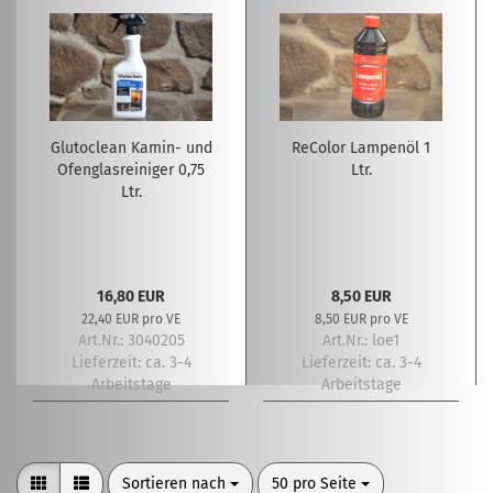
Glutoclean Kamin- und
ReColor Lampenöl 1
Ofenglasreiniger 0,75
Ltr.
Ltr.
16,80 EUR
8,50 EUR
22,40 EUR pro VE
8,50 EUR pro VE
Art.Nr.: 3040205
Art.Nr.: loe1
Lieferzeit:
ca. 3-4
Lieferzeit:
ca. 3-4
Arbeitstage
Arbeitstage
Sortieren nach
pro Seite
Sortieren nach
50 pro Seite