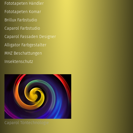
Fototapeten Händler
Fototapeten Komar
Brillux Farbstudio
Caparol Farbstudio
Caparol Fassaden Designer
Alligator Farbgestalter
MHZ Beschattungen
Insektenschutz
Caparol Töntechnologie