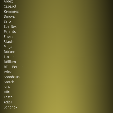
Ardex
Caparol
Remmers
Dinova
Zero
Eberflex
Pajarito
Friess
Staufen
Mega
Dörken
Janser
Döllken
BTI - Berner
Prinz
Sonnhaus
Storch
SCA
Hilti
Festo
Adler
Schönox