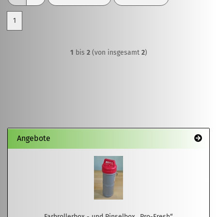
1
1
bis
2
(von insgesamt
2
)
Angebote
Farbrollerbox - und Pinselbox „Pro-Fresh“