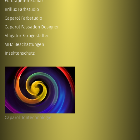
Fototapeten Komar
Brillux Farbstudio
Caparol Farbstudio
Caparol Fassaden Designer
Alligator Farbgestalter
MHZ Beschattungen
Insektenschutz
Caparol Töntechnologie