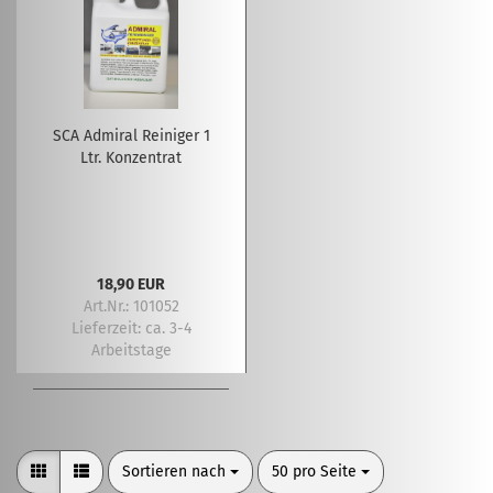
SCA Admiral Reiniger 1
Ltr. Konzentrat
18,90 EUR
Art.Nr.: 101052
Lieferzeit:
ca. 3-4
Arbeitstage
Sortieren nach
pro Seite
Sortieren nach
50 pro Seite