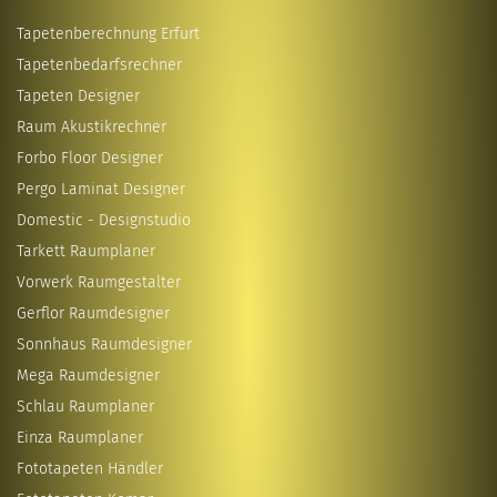
Tapetenberechnung Erfurt
Tapetenbedarfsrechner
Tapeten Designer
Raum Akustikrechner
Forbo Floor Designer
Pergo Laminat Designer
Domestic - Designstudio
Tarkett Raumplaner
Vorwerk Raumgestalter
Gerflor Raumdesigner
Sonnhaus Raumdesigner
Mega Raumdesigner
Schlau Raumplaner
Einza Raumplaner
Fototapeten Händler