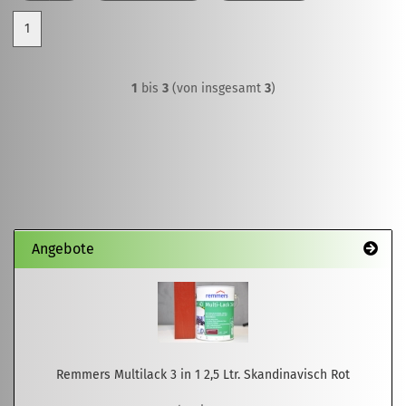
1
1
bis
3
(von insgesamt
3
)
Angebote
Remmers Multilack 3 in 1 2,5 Ltr. Skandinavisch Rot