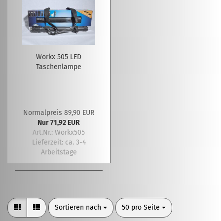
Workx 505 LED
Taschenlampe
Normalpreis 89,90 EUR
Nur 71,92 EUR
Art.Nr.: Workx505
Lieferzeit:
ca. 3-4
Arbeitstage
Sortieren nach
pro Seite
Sortieren nach
50 pro Seite