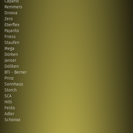
Caparol
Remmers
Dinova
Zero
Eberflex
Pajarito
Friess
Staufen
Mega
Dörken
Janser
Döllken
BTI - Berner
Prinz
Sonnhaus
Storch
SCA
Hilti
Festo
Adler
Schönox