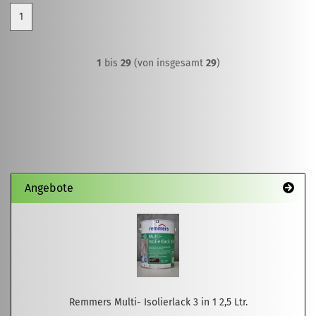
1
1
bis
29
(von insgesamt
29
)
Angebote
Remmers Multi- Isolierlack 3 in 1 2,5 Ltr.