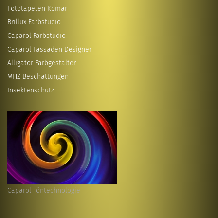
Fototapeten Komar
Brillux Farbstudio
Caparol Farbstudio
Caparol Fassaden Designer
Alligator Farbgestalter
MHZ Beschattungen
Insektenschutz
Caparol Töntechnologie