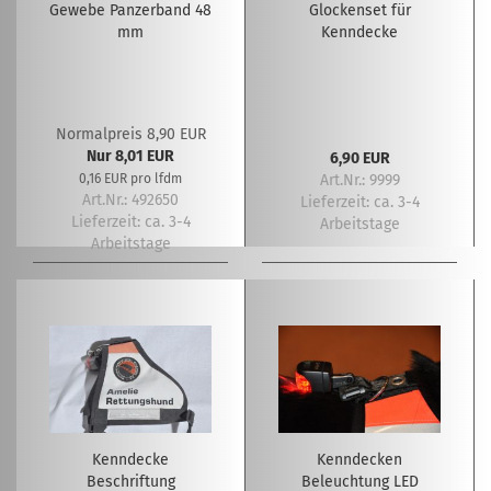
Gewebe Panzerband 48
Glockenset für
mm
Kenndecke
Normalpreis 8,90 EUR
Nur 8,01 EUR
6,90 EUR
0,16 EUR pro lfdm
Art.Nr.: 9999
Art.Nr.: 492650
Lieferzeit:
ca. 3-4
Lieferzeit:
ca. 3-4
Arbeitstage
Arbeitstage
Kenndecke
Kenndecken
Beschriftung
Beleuchtung LED