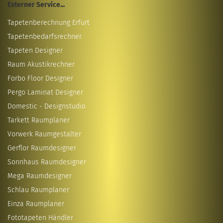
Externer Service...
Tapetenberechnung Erfurt
Tapetenbedarfsrechner
Tapeten Designer
Raum Akustikrechner
Forbo Floor Designer
Pergo Laminat Designer
Domestic - Designstudio
Tarkett Raumplaner
Vorwerk Raumgestalter
Gerflor Raumdesigner
Sonnhaus Raumdesigner
Mega Raumdesigner
Schlau Raumplaner
Einza Raumplaner
Fototapeten Händler