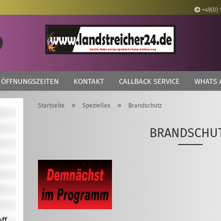
+49(0) 
Lieferland
Suche...
E
ÖFFNUNGSZEITEN
KONTAKT
CALLBACK SERVICE
WHATS 
P
»
»
Startseite
Spezielles
Brandschutz
BRANDSCHU
Kon
Pas
off