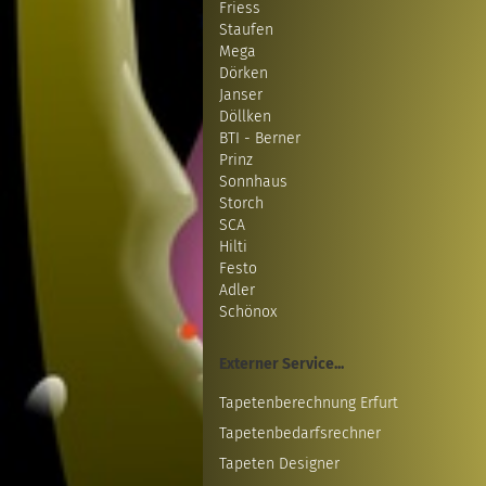
Friess
Staufen
Mega
Dörken
Janser
Döllken
BTI - Berner
Prinz
Sonnhaus
Storch
SCA
Hilti
Festo
Adler
Schönox
Externer Service...
Tapetenberechnung Erfurt
Tapetenbedarfsrechner
Tapeten Designer