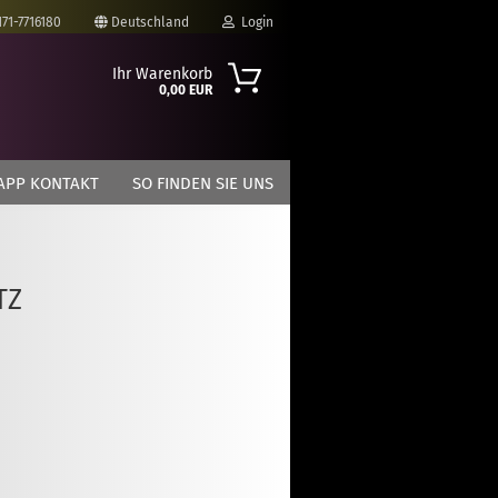
171-7716180
Deutschland
Login
Ihr Warenkorb
0,00 EUR
-Mail
APP KONTAKT
SO FINDEN SIE UNS
asswort
TZ
to erstellen
swort vergessen?