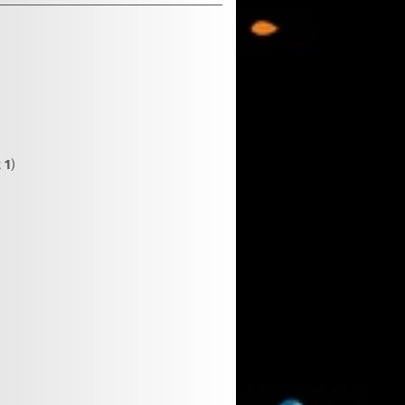
t
1
)