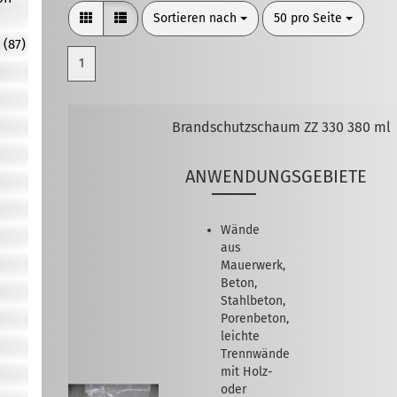
Sortieren nach
pro Seite
Sortieren nach
50 pro Seite
 (87)
1
Brandschutzschaum ZZ 330 380 ml
ANWENDUNGSGEBIETE
Wände
aus
Mauerwerk,
Beton,
Stahlbeton,
Porenbeton,
leichte
Trennwände
mit Holz-
oder