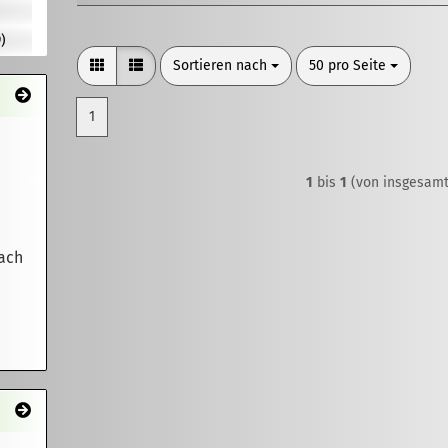
)
Sortieren nach
pro Seite
Sortieren nach
50 pro Seite
1
1
bis
1
(von insgesam
Fach