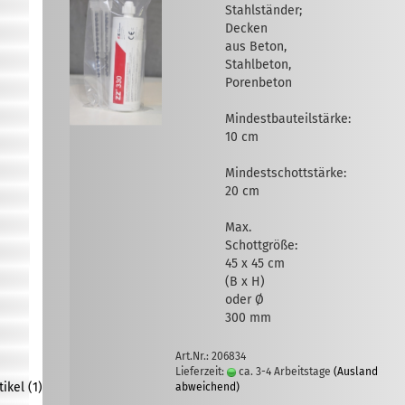
Stahlständer;
Decken
aus Beton,
Stahlbeton,
Porenbeton
Mindestbauteilstärke:
10 cm
Mindestschottstärke:
20 cm
Max.
Schottgröße:
45 x 45 cm
(B x H)
oder Ø
300 mm
Art.Nr.: 206834
Lieferzeit:
ca. 3-4 Arbeitstage
(Ausland
kel (1)
abweichend)