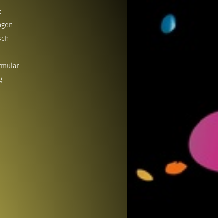
z
ngen
sch
rmular
g