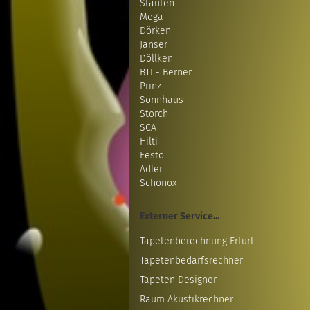
Staufen
Mega
Dörken
Janser
Döllken
BTI - Berner
Prinz
Sonnhaus
Storch
SCA
Hilti
Festo
Adler
Schönox
Externer Service...
Tapetenberechnung Erfurt
Tapetenbedarfsrechner
Tapeten Designer
Raum Akustikrechner