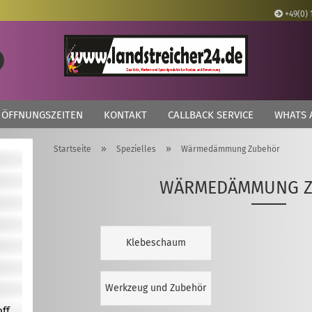
+49(0) 
Lieferland
Suche...
E
ÖFFNUNGSZEITEN
KONTAKT
CALLBACK SERVICE
WHATS 
P
»
»
Startseite
Spezielles
Wärmedämmung Zubehör
WÄRMEDÄMMUNG 
Kon
Pas
Klebeschaum
Werkzeug und Zubehör
off