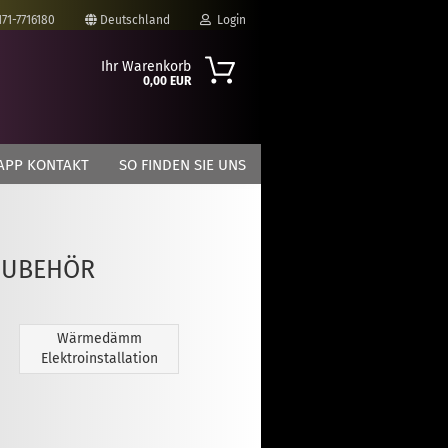
171-7716180
Deutschland
Login
Ihr Warenkorb
0,00 EUR
-Mail
APP KONTAKT
SO FINDEN SIE UNS
asswort
ZUBEHÖR
to erstellen
swort vergessen?
Wärmedämm
Elektroinstallation