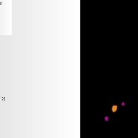
UR
t
2
)