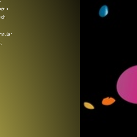
z
ngen
sch
rmular
g