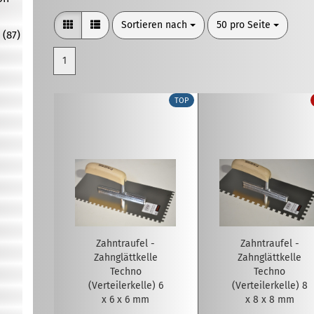
Sortieren nach
pro Seite
Sortieren nach
50 pro Seite
 (87)
1
TOP
Zahntraufel -
Zahntraufel -
Zahnglättkelle
Zahnglättkelle
Techno
Techno
(Verteilerkelle) 6
(Verteilerkelle) 8
x 6 x 6 mm
x 8 x 8 mm