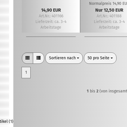
Normalpreis 14,90 E
14,90 EUR
Nur 12,50 EUR
Art.Nr.: 401166
Art.Nr.: 401188
Lieferzeit:
ca. 3-4
Lieferzeit:
ca. 3-4
Arbeitstage
Arbeitstage
Sortieren nach
pro Seite
Sortieren nach
50 pro Seite
1
1
bis
2
(von insgesam
kel (1)